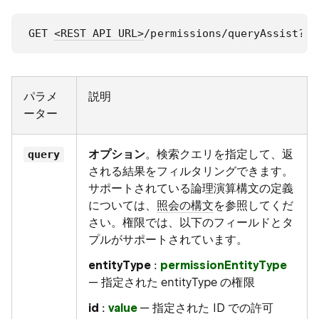
GET 
<REST API URL>
/permissions/queryAssist?qu
パラメ
説明
ーター
オプション
。検索クエリを指定して、返
query
される結果をフィルタリングできます。
サポートされている論理演算構文の定義
については、
照会の構文
を参照してくだ
さい。権限では、以下のフィールドとタ
プルがサポートされています。
entityType
:
permissionEntityType
— 指定された entityType の権限
id
:
value
— 指定された ID での許可