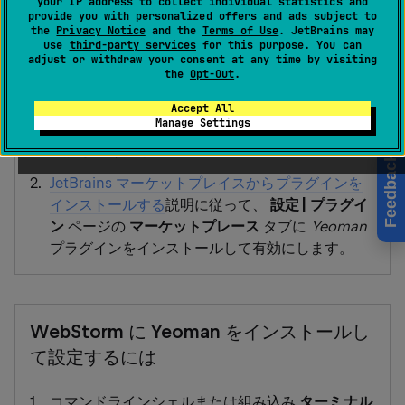
your IP address to collect individual statistics and
てください。
provide you with personalized offers and ads subject to
the
Privacy Notice
and the
Terms of Use
. JetBrains may
use
third-party services
for this purpose. You can
adjust or withdraw your consent at any time by visiting
the
Opt-Out
.
始める前に
Accept All
Manage Settings
コンピューターに
Node.js(英語)
があることを
確認してください。
Feedback
JetBrains マーケットプレイスからプラグインを
インストールする
説明に従って、
設定 | プラグイ
ン
ページの
マーケットプレース
タブに
Yeoman
プラグインをインストールして有効にします。
WebStorm に Yeoman をインストールし
て設定するには
コマンドラインシェルまたは組み込み
ターミナル