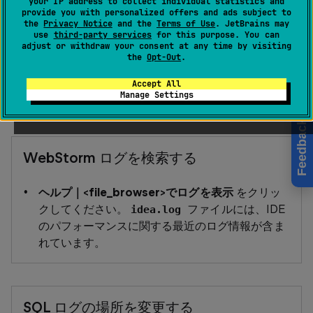
your IP address to collect individual statistics and
資料をアタッチすることを検討してください。 ログファ
provide you with personalized offers and ads subject to
イル、スクリーンショット、アニメーション、ビデオ、
the
Privacy Notice
and the
Terms of Use
. JetBrains may
use
third-party services
for this purpose. You can
データベースダンプなどの資料が調査に役立ちます。
adjust or withdraw your consent at any time by visiting
the
Opt-Out
.
Accept All
Manage Settings
ログファイルを見つける
Feedback
WebStorm ログを検索する
ヘルプ｜<file_browser>でログを表示
をクリッ
クしてください。
ファイルには、IDE
idea.log
のパフォーマンスに関する最近のログ情報が含ま
れています。
SQL ログの場所を変更する