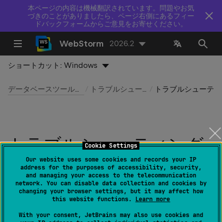
本ページの内容は機械翻訳されています。問題やお気
づきのことがありましたら、ページ右側にあるフィー
ドバックフォームからご意見をお寄せください。
WebStorm
2026.2
ショートカット:
Windows
データベースツールおよび SQL
トラブルシューティング
トラブルシューティング資料
トラブルシューティング
Cookie Settings
資料
Our website uses some cookies and records your IP
address for the purposes of accessibility, security,
and managing your access to the telecommunication
network. You can disable data collection and cookies by
最終更新日：
2026 年 7 月 14 日
changing your browser settings, but it may affect how
this website functions.
Learn more
より正確で素早い回答のためにトラブルシューティング
With your consent, JetBrains may also use cookies and