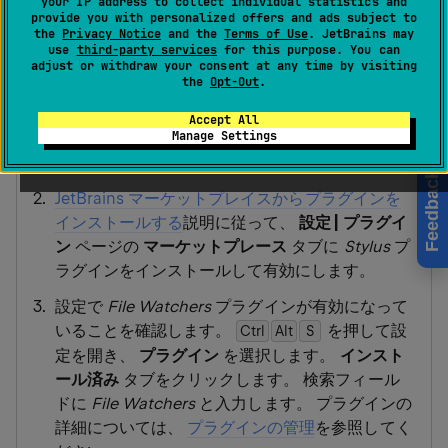
your IP address to collect individual statistics and
provide you with personalized offers and ads subject to
the
Privacy Notice
and the
Terms of Use
. JetBrains may
use
third-party services
for this purpose. You can
始める前に
adjust or withdraw your consent at any time by visiting
the
Opt-Out
.
Accept All
Manage Settings
コンピューターに
Node.js(英語)
があることを
確認してください。
Feedback
JetBrains マーケットプレイスからプラグインを
インストールする
説明に従って、
設定 | プラグイ
ン
ページの
マーケットプレース
タブに
Stylus
プ
ラグインをインストールして有効にします。
設定で
File Watchers
プラグインが有効になって
いることを確認します。
を押して設
Ctrl
Alt
0
S
定を開き、
プラグイン
を選択します。
インスト
ール済み
タブをクリックします。 検索フィール
ドに
File Watchers
と入力します。 プラグインの
詳細については、
プラグインの管理
を参照してく