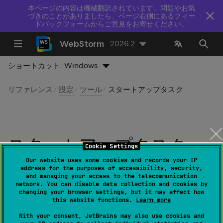
本ページの内容は機械翻訳されています。問題やお気
づきのことがありましたら、ページ右側にあるフィー
ドバックフォームからご意見をお寄せください。
WebStorm
2026.2
ショートカット:
Windows
リファレンス
設定
ツール
スタートアップタスク
スタートアップタスク
Cookie Settings
Our website uses some cookies and records your IP
最終更新日：
2026 年 7 月 14 日
address for the purposes of accessibility, security,
and managing your access to the telecommunication
network. You can disable data collection and cookies by
changing your browser settings, but it may affect how
this website functions.
Learn more
ファイル | 設定 | ツール | スタートアップ タスク
(Windows および Linux 用)
With your consent, JetBrains may also use cookies and