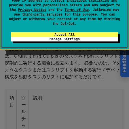
your IP address to collect individual statistics and
macOS 用
%instance% | 設定 | ツール | スタートア
provide you with personalized offers and ads subject to
the
Privacy Notice
and the
Terms of Use
. JetBrains may
ップ タスク
use
third-party services
for this purpose. You can
adjust or withdraw your consent at any time by visiting
Ctrl
Alt
0
S
the
Opt-Out
.
Accept All
Manage Settings
このページでは、プロジェクトの開始時に自動的に起動
される実行 / デバッグ構成のリストを作成します。 これ
Feedback
は、Grunt または Gulp.js のタスクや npm スクリプトを
定期的に実行する場合に役立ちます。 必要なのは、その
ようなタスクまたはスクリプトを起動する実行 / デバッグ
構成を起動タスクのリストに追加するだけです。
項
ツ
説明
目
ー
ル
チ
ッ