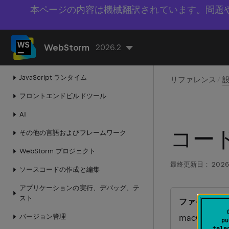
JavaScript
本ページの内容は機械翻訳されています。問題
TypeScript
Vue.js
WebStorm
2026.2
スタイルシート
JavaScript ランタイム
リファレンス
フロントエンドビルドツール
AI
コー
その他の言語およびフレームワーク
WebStorm プロジェクト
最終更新日：
2026
ソースコードの作成と編集
アプリケーションの実行、デバッグ、テ
スト
ファイル | 設
バージョン管理​
macOS 用
%
pu
tele