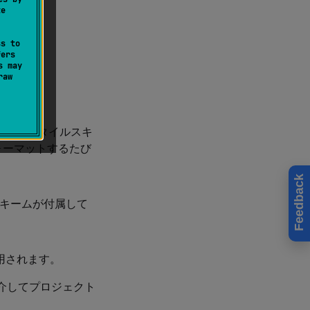
te
ss to
fers
s may
raw
コードスタイルスキ
ォーマットするたび
Feedback
スキームが付属して
用されます。
を介してプロジェクト