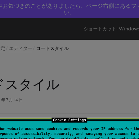
やお気づきのことがありましたら、ページ右側にあるフ
い。
ショートカット:
Window
設定
エディター
コードスタイル
ドスタイル
 年 7 月 14 日
Cookie Settings
定 | エディター | コードスタイル
(Windows および Linux 用)
Our website uses some cookies and records your IP address for th
instance% | 設定 | エディター | コードスタイル
rposes of accessibility, security, and managing your access to 
communication network. You can disable data collection and cooki