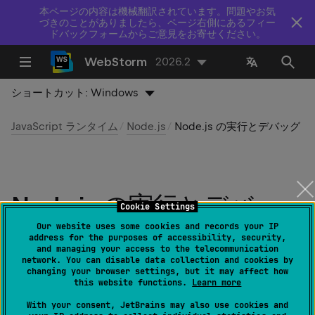
本ページの内容は機械翻訳されています。問題やお気
づきのことがありましたら、ページ右側にあるフィー
ドバックフォームからご意見をお寄せください。
WebStorm
2026.2
ショートカット:
Windows
JavaScript ランタイム
Node.js
Node.js の実行とデバッグ
Node.js の実行とデバッ
Cookie Settings
グ
Our website uses some cookies and records your IP
address for the purposes of accessibility, security,
and managing your access to the telecommunication
network. You can disable data collection and cookies by
最終更新日：
2026 年 7 月 14 日
changing your browser settings, but it may affect how
this website functions.
Learn more
WebStorm は、Node.js アプリケーションの実行とデバ
With your consent, JetBrains may also use cookies and