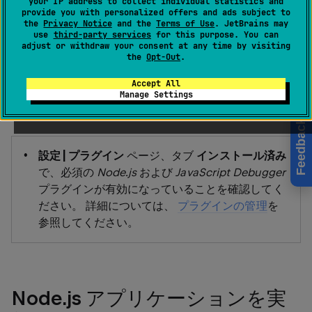
your IP address to collect individual statistics and
ッグをサポートします。 WebStorm から起動したアプリ
provide you with personalized offers and ads subject to
ケーションのデバッグに加えて、すでに実行中のアプリ
the
Privacy Notice
and the
Terms of Use
. JetBrains may
use
third-party services
for this purpose. You can
ケーションへのアタッチも可能です。
adjust or withdraw your consent at any time by visiting
the
Opt-Out
.
Accept All
Manage Settings
始める前に
Feedback
設定 | プラグイン
ページ、タブ
インストール済み
で、必須の
Node.js
および
JavaScript Debugger
プラグインが有効になっていることを確認してく
ださい。 詳細については、
プラグインの管理
を
参照してください。
Node.js アプリケーションを実