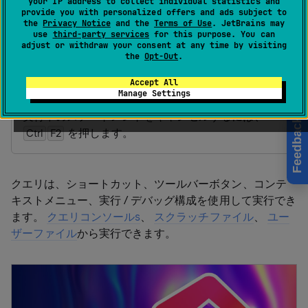
your IP address to collect individual statistics and
レース
にインストールされている場合に、
JetBrains
provide you with personalized offers and ads subject to
Marketplace からプラグインをインストールする
の
the
Privacy Notice
and the
Terms of Use
. JetBrains may
use
third-party services
for this purpose. You can
説明の通りにご利用いただけます。 有料プラグイン
adjust or withdraw your consent at any time by visiting
であることに注意してください。
the
Opt-Out
.
SQL コードを実行するには、
を押しま
Ctrl
Enter
Accept All
す。
Manage Settings
実行中のステートメントをキャンセルするには、
Feedback
を押します。
Ctrl
F2
クエリは、ショートカット、ツールバーボタン、コンテ
キストメニュー、実行 / デバッグ構成を使用して実行でき
ます。
クエリコンソールs
、
スクラッチファイル
、
ユー
ザーファイル
から実行できます。