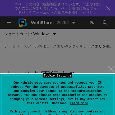
本ページの内容は機械翻訳されています。問題やお気
づきのことがありましたら、ページ右側にあるフィー
ドバックフォームからご意見をお寄せください。
WebStorm
2026.2
ショートカット:
Windows
データベースツールおよび SQL
クエリやファイルの実行
クエリを実行する
クエリを実行する
Cookie Settings
Our website uses some cookies and records your IP
最終更新日：
2026 年 7 月 14 日
address for the purposes of accessibility, security,
and managing your access to the telecommunication
network. You can disable data collection and cookies by
changing your browser settings, but it may affect how
this website functions.
Learn more
この機能は、
データベースツールおよび SQL
プラグ
インが
設定 | プラグイン
ページのタブ
マーケットプ
With your consent, JetBrains may also use cookies and