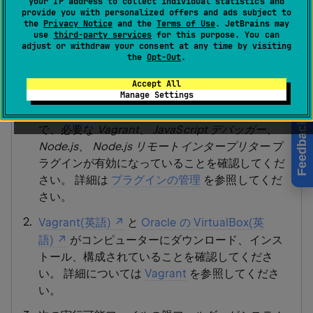
your IP address to collect individual statistics and
provide you with personalized offers and ads subject to
the
Privacy Notice
and the
Terms of Use
. JetBrains may
use
third-party services
for this purpose. You can
adjust or withdraw your consent at any time by visiting
始める前に
the
Opt-Out
.
Accept All
Manage Settings
設定 | プラグイン
ページ、タブ
インストール済み
Feedback
で、必要な
Vagrant
、
JavaScript デバッガー
、
Node.js
、
Node.js リモートインタープリター
プ
ラグインが有効になっていることを確認してくだ
さい。 詳細は
プラグインの管理
を参照してくだ
さい。
Vagrant(英語)
と
Oracle の VirtualBox(英
語)
がコンピューターにダウンロード、インス
トール、構成されていることを確認してくださ
い。 詳細については
Vagrant
を参照してくださ
い。