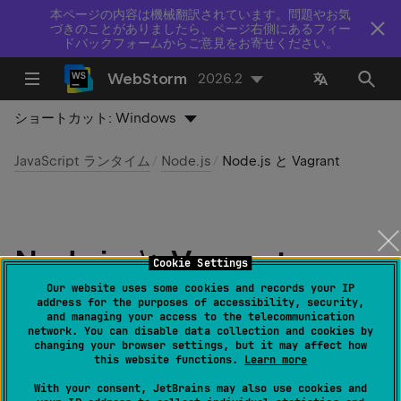
本ページの内容は機械翻訳されています。問題やお気
づきのことがありましたら、ページ右側にあるフィー
ドバックフォームからご意見をお寄せください。
WebStorm
2026.2
ショートカット:
Windows
JavaScript ランタイム
Node.js
Node.js と Vagrant
Node.js と Vagrant
Cookie Settings
Our website uses some cookies and records your IP
最終更新日：
2026 年 7 月 14 日
address for the purposes of accessibility, security,
and managing your access to the telecommunication
network. You can disable data collection and cookies by
changing your browser settings, but it may affect how
Vagrant
を利用すると、Node.js アプリケーションを
this website functions.
Learn more
すばやくブートストラップして、WebStorm から実行・
With your consent, JetBrains may also use cookies and
デバッグ・プロファイリングできます。