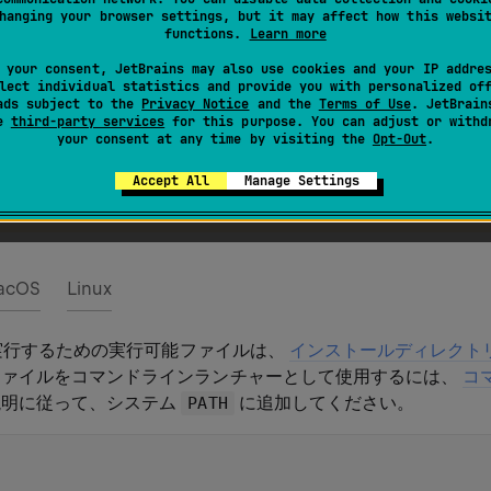
します。
hanging your browser settings, but it may affect how this websi
functions.
Learn more
 your consent, JetBrains may also use cookies and your IP addre
マンドを実行する前に WebStorm を終了してください！
lect individual statistics and provide you with personalized of
ads subject to the
Privacy Notice
and the
Terms of Use
. JetBrain
インをインストールするということは、プラグインを
plugin
se
third-party services
for this purpose. You can adjust or withd
your consent at any time by visiting the
Opt-Out
.
意味します。 新しい WebStorm インストールでこのコマ
空ではなくなるため、IDE は初回起動時に以前のインストール
Accept All
Manage Settings
る提案をしません。
acOS
Linux
 を実行するための実行可能ファイルは、
インストールディレクト
ファイルをコマンドラインランチャーとして使用するには、
コ
明に従って、システム
に追加してください。
PATH