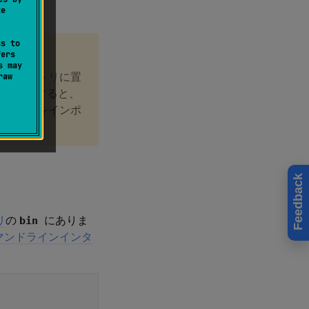
te
ss to
fers
s may
s ディレクトリ
に置
raw
ンドを実行すると、
から設定をインポ
Feedback
リ
の
にありま
bin
マンドラインインタ