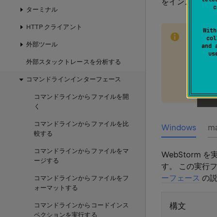
をインストール
c
ターミナル
HTTP クライアント
note
With
このコ
col
外部ツール
and 
プラグ
u
外部スタックトレースを分析する
くことを
設定が
コマンドラインインターフェース
ートす
コマンドラインからファイルを開
く
コマンドラインからファイルを比
Windows
m
較する
コマンドラインからファイルをマ
WebStorm
ージする
す。 この実行
ーフェース
の説
コマンドラインからファイルをフ
ォーマットする
構文
コマンドラインからコードインス
ペクションを実行する