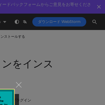
ィードバックフォームからご意見をお寄せくださ
ダウンロード WebStorm
s
インストールする
インをインス
e
 ID でプラグイン
the
es by