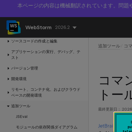
本ページの内容は機械翻訳されています。問題
AI
その他の言語およびフレームワーク
WebStorm
2026.2
WebStorm プロジェクト
ソースコードの作成と編集
追加ツール
コ
アプリケーションの実行、デバッグ、テ
スト
バージョン管理​
コマ
開発環境
リモート、コンテナ化、およびクラウド
トー
ベースの開発環境
追加ツール
最終更新日：
2026
JSEval
JetBrains Mark
pu
モジュールの依存関係ダイアグラム
tele