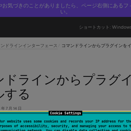
やお気づきのことがありましたら、ページ右側にあるフ
い。
ショートカット:
Window
マンドラインインターフェース
コマンドラインからプラグインを
ンドラインからプラグ
ルする
 年 7 月 14 日
Cookie Settings
Our website uses some cookies and records your IP address for th
etplace
または
カスタムプラグインリポジトリ
からプラグイン
rposes of accessibility, security, and managing your access to 
communication network. You can disable data collection and cooki