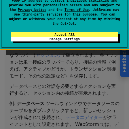
データベースへの接続
your IP address to collect individual statistics and
provide you with personalized offers and ads subject to
データベースに接続するには、WebStorm には接続
the
Privacy Notice
and the
Terms of Use
. JetBrains may
use
third-party services
for this purpose. You can
の詳細 (たとえば、ホスト、ポート、パスワード、
adjust or withdraw your consent at any time by visiting
SSH 構成設定など) が必要です。 すべてのデータベ
the
Opt-Out
.
ースの接続の詳細は、専用の接続構成 (
データソー
Accept All
ス)
に保存されます。
Manage Settings
データソースの場合、データベースへの接続は特別
Feedback
なラッパー (
セッション)
で確立されます。 各セッシ
ョンは単一接続のラッパーであり、接続の情報（例
えば、アクティブかどうか、トランザクション制御
モード、その他の設定など）を保存します。
データベースとの対話を必要とするアクションを実
行すると、セッション内の接続が表示されます。
例:
データベース
ツールウィンドウでデータソースの
テーブルをダブルクリックすると、新しいセッショ
ンが作成されて接続され、
データエディター
がクラ
イアントとして設定されます。 WebStorm では、デ