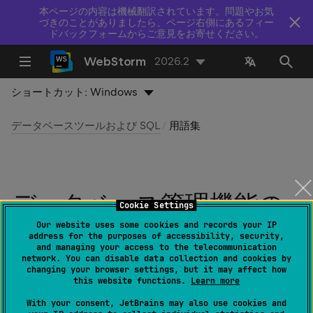
本ページの内容は機械翻訳されています。問題やお気
づきのことがありましたら、ページ右側にあるフィー
ドバックフォームからご意見をお寄せください。
WebStorm
2026.2
ショートカット:
Windows
データベースツールおよび SQL
用語集
データベース管理機能の
Cookie Settings
用語集
Our website uses some cookies and records your IP
address for the purposes of accessibility, security,
and managing your access to the telecommunication
network. You can disable data collection and cookies by
最終更新日：
2026 年 7 月 14 日
changing your browser settings, but it may affect how
this website functions.
Learn more
With your consent, JetBrains may also use cookies and