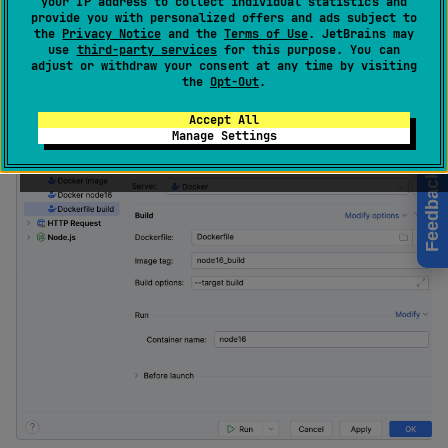
your IP address to collect individual statistics and
provide you with personalized offers and ads subject to
このタイプの構成を使用して、Dockerfile からイメージ
the
Privacy Notice
and the
Terms of Use
. JetBrains may
use
third-party services
for this purpose. You can
をビルドし、このイメージからコンテナーを派生させま
adjust or withdraw your consent at any time by visiting
す。
the
Opt-Out
.
Accept All
Manage Settings
Feedback