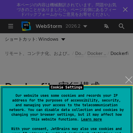
本ページの内容は機械翻訳されています。問題やお気
づきのことがありましたら、ページ右側にあるフィー
ドバックフォームからご意見をお寄せください。
WebStorm
2026.2
ショートカット:
Windows
リモート、コンテナ化、およびクラウドベースの開発環境
Docker
Docker 実行構成
Dockerfile 実行構成
Dockerfile 実行構成
Cookie Settings
Our website uses some cookies and records your IP
最終更新日：
2026 年 7 月 14 日
address for the purposes of accessibility, security,
and managing your access to the telecommunication
network. You can disable data collection and cookies by
changing your browser settings, but it may affect how
this website functions.
Learn more
作成:
実行 | 実行構成の編集 |
| Dockerfile
With your consent, JetBrains may also use cookies and