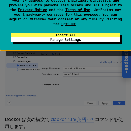
your IP address to collect individual statistics and
provide you with personalized offers and ads subject to
このタイプの構成を使用して、以前に
プル
または
ビルド
the
Privacy Notice
and the
Terms of Use
. JetBrains may
use
third-party services
for this purpose. You can
した
ローカルに存在するイメージから Docker コンテナー
adjust or withdraw your consent at any time by visiting
を実行します。
the
Opt-Out
.
Accept All
Manage Settings
Feedback
Docker は次の構文で
docker run(英語)
コマンドを使
用します。