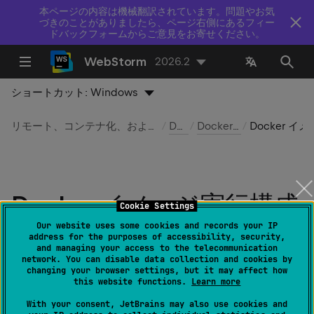
本ページの内容は機械翻訳されています。問題やお気
づきのことがありましたら、ページ右側にあるフィー
ドバックフォームからご意見をお寄せください。
WebStorm
2026.2
ショートカット:
Windows
リモート、コンテナ化、およびクラウドベースの開発環境
Docker
Docker 実行構成
Docker イメー
Docker イメージ実行構成
Cookie Settings
Our website uses some cookies and records your IP
最終更新日：
2026 年 7 月 14 日
address for the purposes of accessibility, security,
and managing your access to the telecommunication
network. You can disable data collection and cookies by
changing your browser settings, but it may affect how
this website functions.
Learn more
作成:
実行 | 実行構成の編集 |
| Docker イメージ
With your consent, JetBrains may also use cookies and