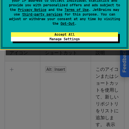
your IP address to collect individual statistics and
の下にある
プラグイン
でクリックすると開きます。
provide you with personalized offers and ads subject to
the
Privacy Notice
and the
Terms of Use
. JetBrains may
use
third-party services
for this purpose. You can
このダイアログで
カスタムプラグインリポジトリ
のリス
adjust or withdraw your consent at any time by visiting
the
Opt-Out
.
トを管理します。 リポジトリは URL によって識別されま
す。
Accept All
Manage Settings
Feedback
アイコン
ショートカット
説明
このアイコ
Alt
Insert
ンまたはシ
ョートカッ
トを使用し
て、新しい
リポジトリ
をリストに
追加しま
す。 表示