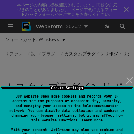
本ページの内容は機械翻訳されています。問題やお気
づきのことがありましたら、ページ右側にあるフィー
ドバックフォームからご意見をお寄せください。
WebStorm
2026.2
ショートカット:
Windows
リファレンス
設定
プラグイン
カスタムプラグインリポジトリダイア
カスタムプラグインリポ
Cookie Settings
ジトリダイアログ
Our website uses some cookies and records your IP
address for the purposes of accessibility, security,
and managing your access to the telecommunication
network. You can disable data collection and cookies by
最終更新日：
2026 年 7 月 14 日
changing your browser settings, but it may affect how
this website functions.
Learn more
このダイアログは、
プラグインリポジトリの管理
を
With your consent, JetBrains may also use cookies and