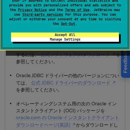
your IP address to collect individual statistics and
provide you with personalized offers and ads subject to
the
Privacy Notice
and the
Terms of Use
. JetBrains may
公式ドキュメントとソフトウェア
use
third-party services
for this purpose. You can
adjust or withdraw your consent at any time by visiting
the
Opt-Out
.
Oracle の詳細については、
公式ドキュメント
を参照してください。
Accept All
Manage Settings
Oracle データベースソフトウェアをダウンロード
Feedback
するには、
公式ソフトウェアのダウンロード
を
参照してください。
Oracle JDBC ドライバーの他のバージョンについ
ては、
公式 JDBC ドライバーのダウンロード
を参照してください。
オペレーティングシステム用の次の Oracle イン
スタントクライアント (OCI) パッケージを
oracle.com の Oracle インスタントクライアント
ダウンロードページ(英語)
からダウンロードし