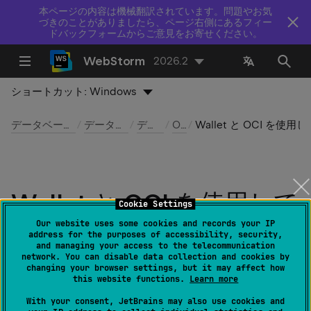
本ページの内容は機械翻訳されています。問題やお気
づきのことがありましたら、ページ右側にあるフィー
ドバックフォームからご意見をお寄せください。
WebStorm
2026.2
ショートカット:
Windows
データベースツールおよび SQL
データベースへの接続
データソース
Oracle
Wallet と OCI を使用して Oracl
Wallet と OCI を使用して
Cookie Settings
Oracle データソースを作
Our website uses some cookies and records your IP
address for the purposes of accessibility, security,
and managing your access to the telecommunication
成する
network. You can disable data collection and cookies by
changing your browser settings, but it may affect how
this website functions.
Learn more
最終更新日：
2026 年 7 月 14 日
With your consent, JetBrains may also use cookies and