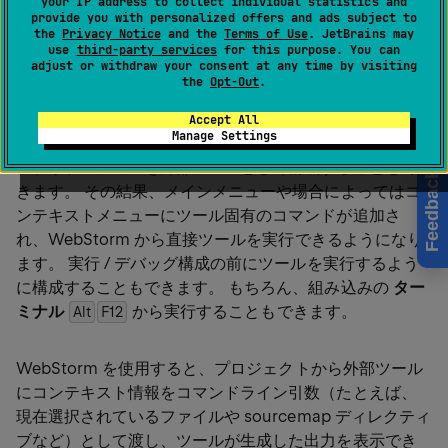
your IP address to collect individual statistics and
を構成することです。 このファイルウォッチャーはファ
provide you with personalized offers and ads subject to
the
Privacy Notice
and the
Terms of Use
. JetBrains may
イルへの変更を追跡し、必要に応じてアプリケーション
use
third-party services
for this purpose. You can
を自動的に実行します。 詳細については、
File
adjust or withdraw your consent at any time by visiting
the
Opt-Out
.
Watchers
を参照してください。
Accept All
Manage Settings
または、WebStorm でスタンドアロンのサードパーティ
アプリケーションを外部ツールとして構成することもで
Feedback
きます。 その結果、メインメニューや場合によってはコ
ンテキストメニューにツール固有のコマンドが追加さ
れ、WebStorm から直接ツールを実行できるようになり
ます。 実行 / デバッグ構成の前にツールを実行するよう
に構成することもできます。 もちろん、組み込みの
ター
ミナル
から実行することもできます。
Alt
F12
WebStorm を使用すると、プロジェクトから外部ツール
にコンテキスト情報をコマンドライン引数（たとえば、
現在選択されているファイルや sourcemap ディレクティ
ブなど）として渡し、ツールが生成した出力を表示でき