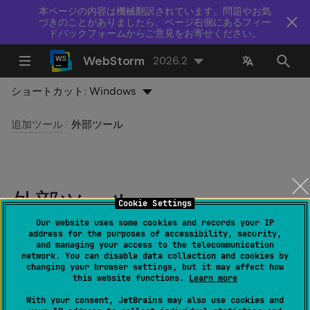
本ページの内容は機械翻訳されています。問題やお気
づきのことがありましたら、ページ右側にあるフィー
ドバックフォームからご意見をお寄せください。
WebStorm
2026.2
ショートカット:
Windows
追加ツール
外部ツール
外部ツール
Cookie Settings
Our website uses some cookies and records your IP
最終更新日：
2026 年 7 月 14 日
address for the purposes of accessibility, security,
and managing your access to the telecommunication
network. You can disable data collection and cookies by
changing your browser settings, but it may affect how
コンパイラー、リンター、コード圧縮プログラムなどの
this website functions.
Learn more
サードパーティのスタンドアロンアプリケーションを使
With your consent, JetBrains may also use cookies and
用する推奨方法は、ツール固有のファイルウォッチャー