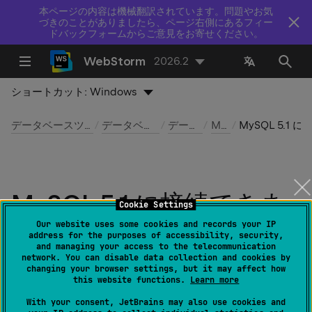
本ページの内容は機械翻訳されています。問題やお気
づきのことがありましたら、ページ右側にあるフィー
ドバックフォームからご意見をお寄せください。
WebStorm
2026.2
ショートカット:
Windows
データベースツールおよび SQL
データベースへの接続
データソース
MySQL
MySQL 5.1 に接続できません
MySQL 5.1 に接続できま
Cookie Settings
せん
Our website uses some cookies and records your IP
address for the purposes of accessibility, security,
and managing your access to the telecommunication
network. You can disable data collection and cookies by
最終更新日：
2026 年 7 月 14 日
changing your browser settings, but it may affect how
this website functions.
Learn more
With your consent, JetBrains may also use cookies and
データベースに接続するには、接続の詳細を保存す