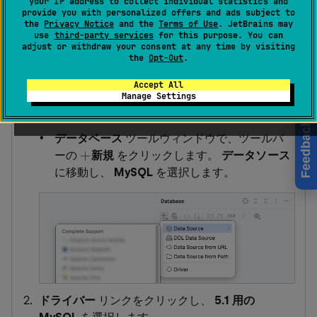
your IP address to collect individual statistics and
provide you with personalized offers and ads subject to
るデータソースを作成します。
the
Privacy Notice
and the
Terms of Use
. JetBrains may
use
third-party services
for this purpose. You can
adjust or withdraw your consent at any time by visiting
作成したいデータソースを選択します。 以下のい
the
Opt-Out
.
ずれかの方法で選択できます。
Accept All
メインメニューで、
ファイル｜新規｜データ
Manage Settings
ソース
を開き、
MySQL
を選択します。
Feedback
データベース
ツールウィンドウで、ツールバ
ーの
新規
をクリックします。
データソース
に移動し、
MySQL
を選択します。
ドライバー
リンクをクリックし、
5.1 用の