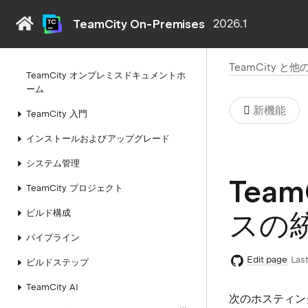
TeamCity On-Premises
2026.1
TeamCity 
TeamCity オンプレミスドキュメントホ
ーム
新機能
TeamCity 入門
インストールおよびアップグレード
システム管理
Tea
TeamCity プロジェクト
ビルド構成
スの
パイプライン
Edit page
Last
ビルドステップ
TeamCity AI
次のホスティン