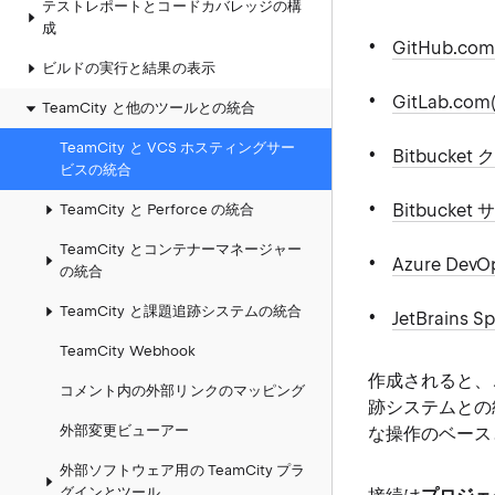
テストレポートとコードカバレッジの構
成
GitHub.co
ビルドの実行と結果の表示
GitLab.co
TeamCity と他のツールとの統合
TeamCity と VCS ホスティングサー
Bitbucket
ビスの統合
Bitbuck
TeamCity と Perforce の統合
TeamCity とコンテナーマネージャー
Azure Dev
の統合
TeamCity と課題追跡システムの統合
JetBrains S
TeamCity Webhook
作成されると、
コメント内の外部リンクのマッピング
跡システムとの
外部変更ビューアー
な操作のベース
外部ソフトウェア用の TeamCity プラ
グインとツール