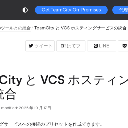
Get TeamCity On-Premises
代
と他のツールとの統合
TeamCity と VCS ホスティングサービスの統合
ツイート
はてブ
LINE
mCity と VCS ホステ
統合
 modified:
2025 年 10 月 17 日
グサービスへの接続のプリセットを作成できます。