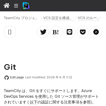
TeamCity プロジェクト
VCS 設定を構成する
VCS のルート
G
Git
Edit page
Last modified:
2026 年 6 月 11 日
TeamCity は、Git をすぐにサポートします。Azure
DevOps Services を使用した Git ソース管理がサポート
されています (
以下
の認証に関する注意事項を参照)。