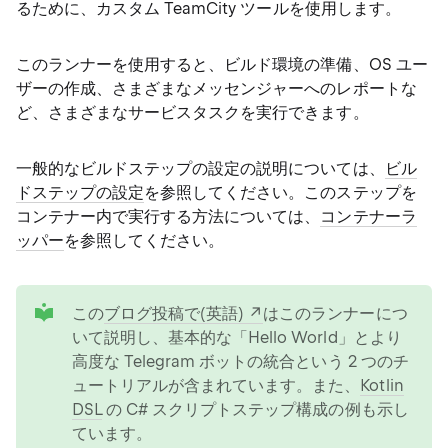
るために、カスタム TeamCity ツールを使用します。
このランナーを使用すると、ビルド環境の準備、OS ユー
ザーの作成、さまざまなメッセンジャーへのレポートな
ど、さまざまなサービスタスクを実行できます。
一般的なビルドステップの設定の説明については、
ビル
ドステップの設定
を参照してください。このステップを
コンテナー内で実行する方法については、
コンテナーラ
ッパー
を参照してください。
tip
この
ブログ投稿で(英語)
はこのランナーにつ
いて説明し、基本的な「Hello World」とより
高度な Telegram ボットの統合という 2 つのチ
ュートリアルが含まれています。また、
Kotlin
DSL
の C# スクリプトステップ構成の例も示し
ています。