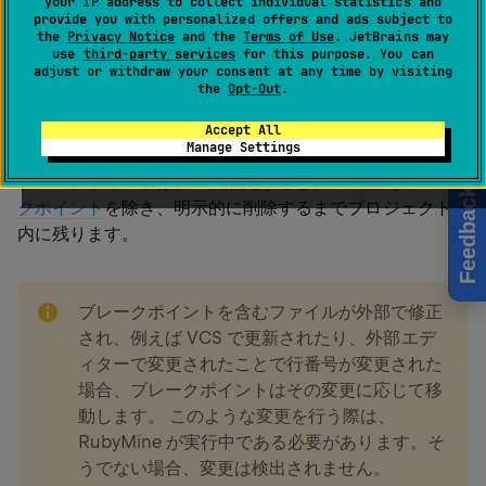
your IP address to collect individual statistics and
できます。 ブレークポイントは、たとえば特定のコード
provide you with personalized offers and ads subject to
the
Privacy Notice
and the
Terms of Use
. JetBrains may
行に到達したときにプログラムを一時停止するような単
use
third-party services
for this purpose. You can
純なものから、
追加の条件
をチェックしたり、
ログに書
adjust or withdraw your consent at any time by visiting
the
Opt-Out
.
き込んだり
するなどのより複雑なロジックを含むものま
であります）。
Accept All
Manage Settings
ブレークポイントは、一度設定すると、
一時的なブレー
Feedback
クポイント
を除き、明示的に削除するまでプロジェクト
内に残ります。
note
ブレークポイントを含むファイルが外部で修正
され、例えば VCS で更新されたり、外部エデ
ィターで変更されたことで行番号が変更された
場合、ブレークポイントはその変更に応じて移
動します。 このような変更を行う際は、
RubyMine が実行中である必要があります。そ
うでない場合、変更は検出されません。