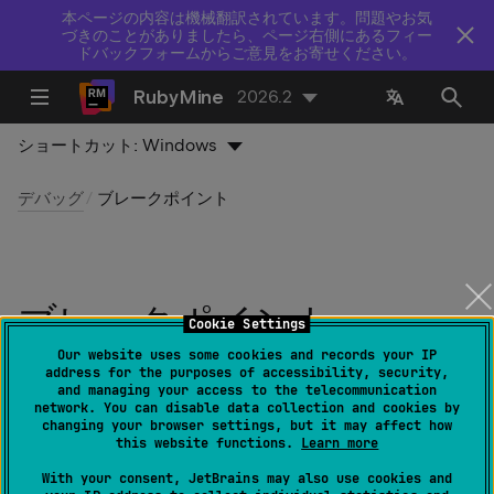
本ページの内容は機械翻訳されています。問題やお気
づきのことがありましたら、ページ右側にあるフィー
ドバックフォームからご意見をお寄せください。
RubyMine
2026.2
ショートカット:
Windows
デバッグ
ブレークポイント
ブレークポイント
Cookie Settings
Our website uses some cookies and records your IP
最終更新日：
2026 年 7 月 14 日
address for the purposes of accessibility, security,
and managing your access to the telecommunication
network. You can disable data collection and cookies by
changing your browser settings, but it may affect how
ブレークポイントは、特定のポイントでプログラムの実
this website functions.
Learn more
行を一時停止する特別なマーカーです。 これにより、
プ
With your consent, JetBrains may also use cookies and
ログラムの状態を調べる
ことや
ステップ実行する
ことが