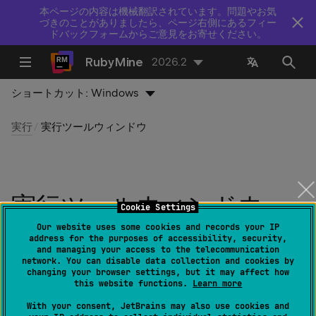
本ページの内容は機械翻訳されています。問題やお気
づきのことがありましたら、ページ右側にあるフィー
ドバックフォームからご意見をお寄せください。
RubyMine
2026.2
ショートカット:
Windows
実行
実行ツールウィンドウ​
実行ツールウィンドウ​
Cookie Settings
Our website uses some cookies and records your IP
最終更新日：
2026 年 7 月 14 日
address for the purposes of accessibility, security,
and managing your access to the telecommunication
network. You can disable data collection and cookies by
changing your browser settings, but it may affect how
this website functions.
Learn more
表示 / 非表示:
表示 | ツールウィンドウ | 実行​​
または
Alt
0
4
With your consent, JetBrains may also use cookies and