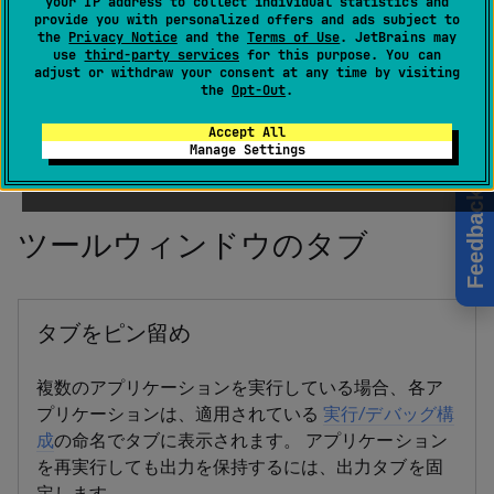
your IP address to collect individual statistics and
provide you with personalized offers and ads subject to
the
Privacy Notice
and the
Terms of Use
. JetBrains may
use
third-party services
for this purpose. You can
実行
ツールウィンドウには、アプリケーションによって
adjust or withdraw your consent at any time by visiting
生成された出力が表示されます。 各タブの外観は、実行
the
Opt-Out
.
中のアプリケーションの種類によって異なり、追加のツ
Accept All
ールボックスとペインを含めることができます。
Manage Settings
Feedback
ツールウィンドウのタブ
タブをピン留め
複数のアプリケーションを実行している場合、各ア
プリケーションは、適用されている
実行/デバッグ構
成
の命名でタブに表示されます。 アプリケーション
を再実行しても出力を保持するには、出力タブを固
定します。