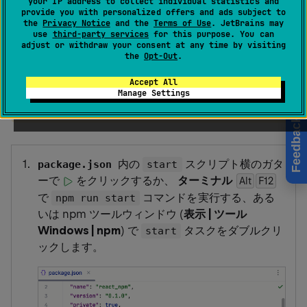
your IP address to collect individual statistics and
React アプリケーションを実行
provide you with personalized offers and ads subject to
the
Privacy Notice
and the
Terms of Use
. JetBrains may
する
use
third-party services
for this purpose. You can
adjust or withdraw your consent at any time by visiting
the
Opt-Out
.
note
Accept All
で作成されたアプリケー
create-react-app
Manage Settings
ションのみ。
Feedback
内の
スクリプト横のガタ
package.json
start
ーで
をクリックするか、
ターミナル
Alt
F12
で
コマンドを実行する、ある
npm run start
いは
npm ツールウィンドウ
(
表示 | ツール
Windows | npm
) で
タスクをダブルクリ
start
ックします。