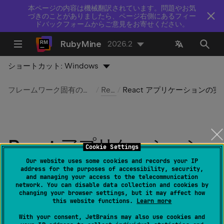
本ページの内容は機械翻訳されています。問題やお気
づきのことがありましたら、ページ右側にあるフィー
ドバックフォームからご意見をお寄せください。
RubyMine
2026.2
ショートカット:
Windows
フレームワーク固有のガイドライン
React
React アプリケーションの実行
React アプリケーション
Cookie Settings
の実行とデバッグ
Our website uses some cookies and records your IP
address for the purposes of accessibility, security,
and managing your access to the telecommunication
network. You can disable data collection and cookies by
最終更新日：
2026 年 7 月 14 日
changing your browser settings, but it may affect how
this website functions.
Learn more
With your consent, JetBrains may also use cookies and