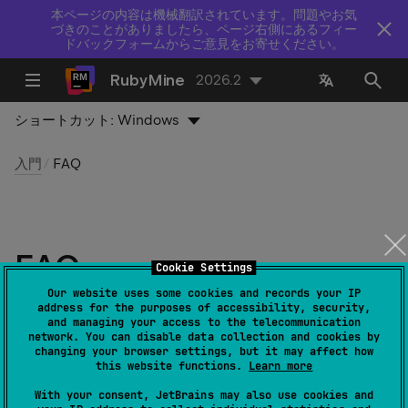
本ページの内容は機械翻訳されています。問題やお気
づきのことがありましたら、ページ右側にあるフィー
ドバックフォームからご意見をお寄せください。
RubyMine
2026.2
ショートカット:
Windows
入門
FAQ
FAQ
Cookie Settings
Our website uses some cookies and records your IP
最終更新日：
2026 年 7 月 14 日
address for the purposes of accessibility, security,
and managing your access to the telecommunication
network. You can disable data collection and cookies by
changing your browser settings, but it may affect how
this website functions.
Learn more
RubyMine を無料または割引で入手する方法は？
With your consent, JetBrains may also use cookies and