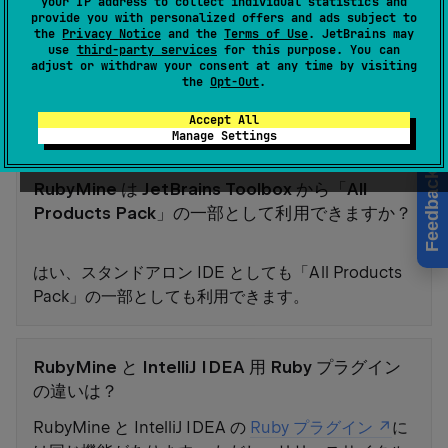
your IP address to collect individual statistics and
provide you with personalized offers and ads subject to
RubyMine ライセンスを無料または割引価格で取得
the
Privacy Notice
and the
Terms of Use
. JetBrains may
したい場合は、次のページのオファーを確認してく
use
third-party services
for this purpose. You can
adjust or withdraw your consent at any time by visiting
ださい:
Toolbox サブスクリプション - 特別オファー
the
Opt-Out
.
。 ご不明な点がございましたら、
営業サポート
までお問い合わせください。
Accept All
Manage Settings
Feedback
RubyMine は JetBrains Toolbox から「All
Products Pack」の一部として利用できますか？
はい、スタンドアロン IDE としても「All Products
Pack」の一部としても利用できます。
RubyMine と IntelliJ IDEA 用 Ruby プラグイン
の違いは？
RubyMine と IntelliJ IDEA の
Ruby プラグイン
に