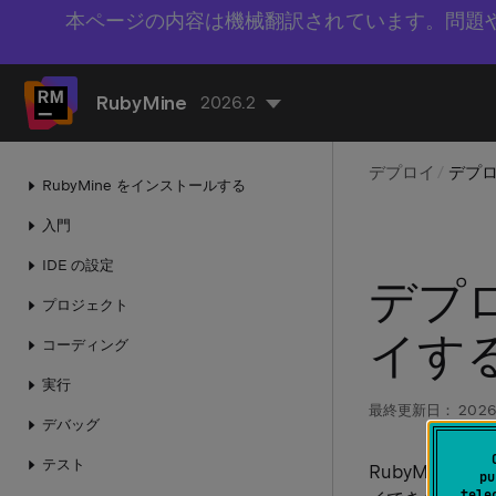
本ページの内容は機械翻訳されています。問題
RubyMine
2026.2
デプロイ
デプ
RubyMine をインストールする
入門
IDE の設定
デプ
プロジェクト
イす
コーディング
実行
最終更新日：
2026
デバッグ
テスト
RubyMine 
pu
tele