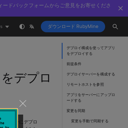
ィードバックフォームからご意見をお寄せくださ
ダウンロード RubyMine
s
デプロイ構成を使ってアプリ
をデプロイする
前提条件
リをデプロ
デプロイサーバーを構成する
リモートホストを参照
アプリをサーバーにアップロ
ードする
変更を同期
e
変更を手動で同期する
トサーバーにデプロ
the
es by