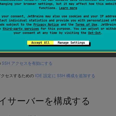
このトピックでは、リモートデプロイサーバーを設定し、IDE 
hanging your browser settings, but it may affect how this websi
、Web アプリケーションをこのサーバーにアップロードする
functions.
Learn more
 your consent, JetBrains may also use cookies and your IP addre
lect individual statistics and provide you with personalized of
ads subject to the
Privacy Notice
and the
Terms of Use
. JetBrain
件
se
third-party services
for this purpose. You can adjust or withd
your consent at any time by visiting the
Opt-Out
.
Accept All
Manage Settings
ンをリモートサーバーにデプロイする前に:
の
SSH アクセスを有効にする
アクセスするための
IDE 設定に SSH 構成を追加する
イサーバーを構成する