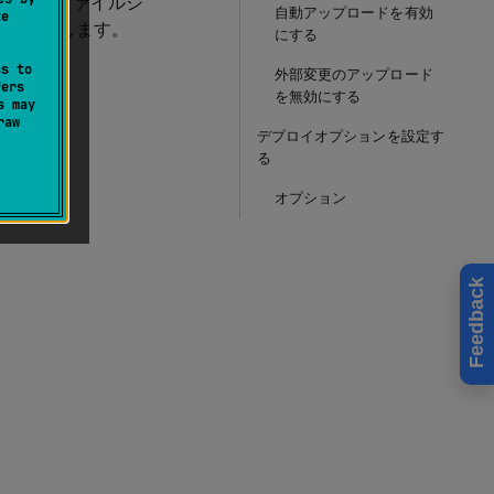
から直接ファイルシ
自動アップロードを有効
te
方法を示します。
にする
ss to
外部変更のアップロード
fers
を無効にする
s may
raw
デプロイオプションを設定す
る
オプション
Feedback