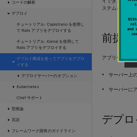
イできます。 
コードの解析
c
ステムを参照し
デプロイ
With
col
チュートリアル: Capistrano を使用し
and 
て Rails アプリをデプロイする
前提条
u
チュートリアル: Kamal を使用して
Rails アプリをデプロイする
アプリケーショ
デプロイ構成を使ってアプリをデプロ
イする
サーバー上
デプロイサーバーのオプション
Kubernetes
サーバーに
Chef サポート
型推論
デプロ
言語
フレームワーク固有のガイドライン