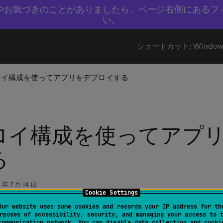
やお気づきのことがありましたら、ページ右側にあるフ
い。
ショートカット:
Window
ロイ構成を使ってアプリをデプロイする
ロイ構成を使ってアプ
る
 年 7 月 14 日
Cookie Settings
Our website uses some cookies and records your IP address for th
を使用すると、
デプロイ構成
を使ってアプリケーションをリモー
rposes of accessibility, security, and managing your access to 
communication network. You can disable data collection and cooki