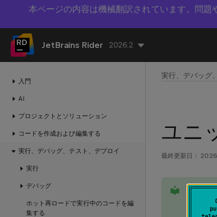
本ページの内容は機械翻訳されています。問題
JetBrains Rider
2026.2
実行、デバッグ
入門
AI
プロジェクトとソリューション
ユニ
コードを作成および編集する
実行、デバッグ、テスト、デプロイ
最終更新日：
2026
実行
tip
デバッグ
JetB
行する
ホット再ロードで実行中のコードを編
pu
集する
トがある
tele