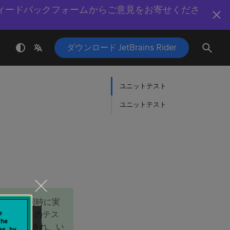
ィードバックフォームからご意見をお寄せくださ
ダウンロード JetBrains Rider
ユニットテスト
ユニットテスト
 2 つ以上同時に実
e
じ ID のテス
the
として表示され、い
es by