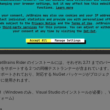
hanging your browser settings, but it may affect how this websi
1 つだけが実行されます。
functions.
Learn more
フレームワークはさまざまな方法でテストを識別することに注
 your consent, JetBrains may also use cookies and your IP addre
STest はテストメソッド FQN を使用しますが、NUnit はテ
lect individual statistics and provide you with personalized of
ads subject to the
Privacy Notice
and the
Terms of Use
. JetBrain
 ID として使用します。
se
third-party services
for this purpose. You can adjust or withd
your consent at any time by visiting the
Opt-Out
.
Accept All
Manage Settings
s Rider は、ユニットテストの検出、実行、デバッグ、カバレッジ
。 次の単体テストフレームワークがサポートされています。
JetBrains Rider のインストールには、それぞれ 2.7.1 までのバー
をサポートする 2 つの同梱テストランナーが含まれています。 4
ポートされており、対応する NuGet パッケージがプロジェ
合に使用されます。
1（Windows のみ、Visual Studio のインストールが必要）、V2
ォーム)