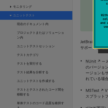
c
ずれか 
モニタリング
テスト
With
ユニットテスト
例: M
col
and 
現在のドキュメント内
をテスト
u
プロジェクトまたはソリューショ
ン内
JetBrain
ユニットテストセッション
サポートします
テストカテゴリ
NUnit
— 
テストを実行する
のバージョン
テスト結果を分析する
ージョンもサ
れている場
ユニットテストを作成する
テストとテストされたコード間を
MSTest
V
移動する
スプラットフ
単体テストのコード品質を維持す
る