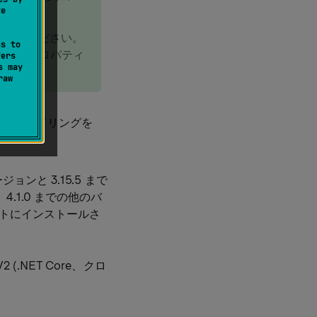
te
意してください。
ss to
スト属性のプロパティ
fers
s may
raw
、プロファイリングを
ジョンと 3.15.5 まで
.1.0 までの他のバ
クトにインストールさ
 (.NET Core、クロ