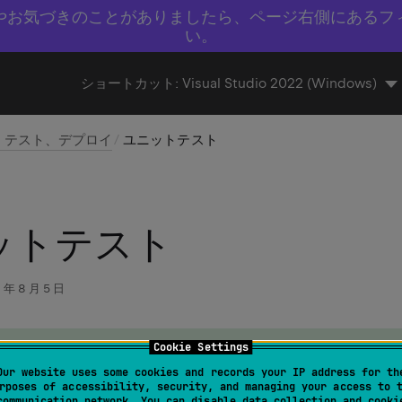
やお気づきのことがありましたら、ページ右側にあるフ
い。
ショートカット:
Visual Studio 2022 (Windows)
、テスト、デプロイ
ユニットテスト
ットテスト
 年 8 月 5 日
Cookie Settings
rains Rider のユニットテストランナーでは、同じ ID のテストを
Our website uses some cookies and records your IP address for th
ことはできません。 これは実際にはまれにしか起こりませんが、同
rposes of accessibility, security, and managing your access to 
場合、それらは ユニットテストウィンドウ で 1 つのノード
communication network. You can disable data collection and cooki