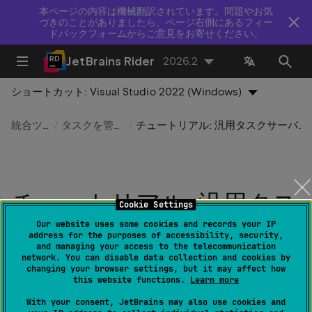
本ページの内容は機械翻訳されています。問題やお気
づきのことがありましたら、ページ右側にあるフィー
ドバックフォームからご意見をお寄せください。
JetBrains Rider
2026.2
ショートカット:
Visual Studio 2022 (Windows)
統合ツール
タスクを管理する
チュートリアル: 汎用タスクサーバーを構成する
チュートリアル: 汎用タス
Cookie Settings
クサーバーを構成する
Our website uses some cookies and records your IP
address for the purposes of accessibility, security,
and managing your access to the telecommunication
network. You can disable data collection and cookies by
最終更新日：
2026 年 8 月 5 日
changing your browser settings, but it may affect how
this website functions.
Learn more
With your consent, JetBrains may also use cookies and