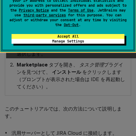
タスク管理プラグインをインストールす
your IP address to collect individual statistics and
provide you with personalized offers and ads subject to
る。
the
Privacy Notice
and the
Terms of Use
. JetBrains may
use
third-party services
for this purpose. You can
adjust or withdraw your consent at any time by visiting
この機能は、インストールして有効化する必要があ
the
Opt-Out
.
る
タスク管理
プラグインに依存しています。
Accept All
Manage Settings
を押して設定を開き、
プラグイン
を
Ctrl
Alt
0
S
選択します。
Marketplace
タブを開き、
タスク管理
プラグイ
ンを見つけて、
インストール
をクリックします
（プロンプトが表示された場合は IDE を再起動し
てください）。
このチュートリアルでは、次の方法について説明しま
す。
汎用サーバーとして JIRA Cloud に接続します。