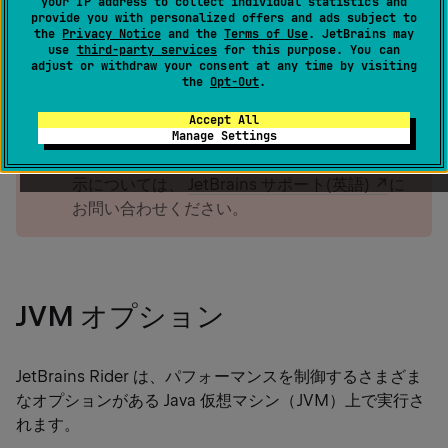
your IP address to collect individual statistics and
provide you with personalized offers and ads subject to
the
Privacy Notice
and the
Terms of Use
. JetBrains may
warning
use
third-party services
for this purpose. You can
この低レベルの構成は、予期しない問題を引き
adjust or withdraw your consent at any time by visiting
the
Opt-Out
.
起こす可能性があり、何をしているのか確信が
ない場合、JetBrains Rider のインストールが動
Accept All
作不能になる恐れがあります。 解決しようとし
Manage Settings
ている問題に役立つオプションと値に関する指
示については、
JetBrains サポート(英語)
に
お問い合わせください。
JVM オプション
JetBrains Rider は、パフォーマンスを制御するさまざま
なオプションがある Java 仮想マシン（JVM）上で実行さ
れます。