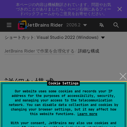
本ページの内容は機械翻訳されています。問題やお気
づきのことがありましたら、ページ右側にあるフィー
ドバックフォームからご意見をお寄せください。
JetBrains Rider
2026.2
ショートカット:
Visual Studio 2022 (Windows)
JetBrains Rider で作業を合理化する
詳細な構成
詳細な構成
Cookie Settings
Our website uses some cookies and records your IP
最終更新日：
2026 年 8 月 6 日
address for the purposes of accessibility, security,
and managing your access to the telecommunication
network. You can disable data collection and cookies by
changing your browser settings, but it may affect how
IDE 設定の標準オプションに加えて、JetBrains Rider を
this website functions.
Learn more
有効化することで、基盤となるプラットフォームや Java
With your consent, JetBrains may also use cookies and
ランタイムの低レベル構成が行えます。