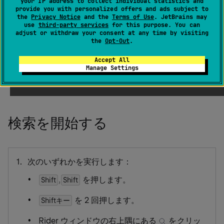
your IP address to collect individual statistics and
provide you with personalized offers and ads subject to
このコマンドを使うと、タイプ、シンボル、ファイル、
the
Privacy Notice
and the
Terms of Use
. JetBrains may
use
third-party services
for this purpose. You can
最近のファイル、テキスト出現箇所、アクション、ツー
adjust or withdraw your consent at any time by visiting
ルウィンドウ、
実行構成
、
環境設定
、
Git ブランチ、コ
the
Opt-Out
.
ミット、タグ、メッセージ
などの宛先へ移動できます。
Accept All
この機能を呼び出すとすぐに提案のリストが表示され、
Manage Settings
最初に最近のファイルが含まれます。
検索を開始する
次のいずれかを実行します：
,
を押します。
Shift
Shift
を 2 回押します。
Shiftキー
Rider ウィンドウの右上隅にある
をクリッ