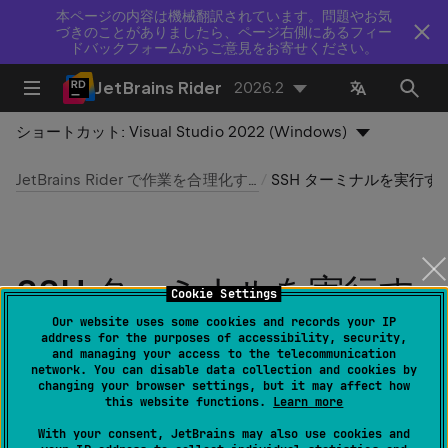
本ページの内容は機械翻訳されています。問題やお気
づきのことがありましたら、ページ右側にあるフィー
ドバックフォームからご意見をお寄せください。
JetBrains Rider
2026.2
ショートカット:
Visual Studio 2022 (Windows)
JetBrains Rider で作業を合理化する
SSH ターミナルを実行す
SSH ターミナルを実行す
Cookie Settings
る
Our website uses some cookies and records your IP
address for the purposes of accessibility, security,
and managing your access to the telecommunication
network. You can disable data collection and cookies by
最終更新日：
2026 年 8 月 6 日
changing your browser settings, but it may affect how
this website functions.
Learn more
With your consent, JetBrains may also use cookies and
SSH 構成を追加する：
設定 | ツール | SSH 構成