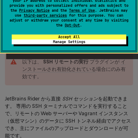
your IP address to collect individual statistics and
provide you with personalized offers and ads subject to
メインメニューから SSH セッションを開始する：
ツ
the
Privacy Notice
and the
Terms of Use
. JetBrains may
use
third-party services
for this purpose. You can
ール | SSH セッションの開始
adjust or withdraw your consent at any time by visiting
the
Opt-Out
.
SSH ターミナルを構成する：
設定 | ツール | SSH タ
ーミナル
Accept All
Manage Settings
warning
以下は、
SSH リモートの実行
プラグインが
イ
ンストールされ有効化されている
場合にのみ有
効です。
JetBrains Rider から直接
SSH セッション
を起動できま
す。 専用の SSH ターミナルでコマンドを実行すること
で、リモートの Web サーバーや Vagrant インスタンス
（仮想マシン）のデータに SSH トンネル経由でアクセス
でき、主にファイルのアップロードとダウンロードが可
能です。