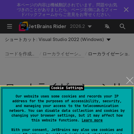
本ページの内容は機械翻訳されています。問題やお気
づきのことがありましたら、ページ右側にあるフィー
ドバックフォームからご意見をお寄せください。
JetBrains Rider
2026.2
ショートカット:
Visual Studio 2022 (Windows)
コードを作成および編集する
ローカライゼーションアシスタンス
ローカライゼーションリファクタリング
ローカライゼーションリ
Cookie Settings
ファクタリング
Our website uses some cookies and records your IP
address for the purposes of accessibility, security,
and managing your access to the telecommunication
network. You can disable data collection and cookies by
最終更新日：
2026 年 8 月 5 日
changing your browser settings, but it may affect how
this website functions.
Learn more
JetBrains Rider は、リソース関連のリファクタリングの
With your consent, JetBrains may also use cookies and