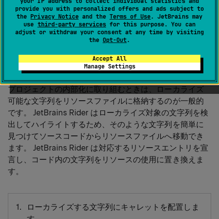
your IP address to collect individual statistics and
設定を提供し、プロジェクトの国際化を大幅に簡素化し
provide you with personalized offers and ads subject to
ます。
the
Privacy Notice
and the
Terms of Use
. JetBrains may
use
third-party services
for this purpose. You can
adjust or withdraw your consent at any time by visiting
the
Opt-Out
.
リソースに移動
Accept All
Manage Settings
プロジェクトの内部化に取り組むときは、ローカライズ
可能な文字列をリソースファイルに格納するのが一般的
です。 JetBrains Rider はローカライズ対象の文字列を検
出してハイライトするため、そのような文字列を簡単に
見つけてソースコードからリソースファイルへ移動でき
ます。 JetBrains Rider は対応するリソースエントリを宣
言し、コード内の文字列をリソースの使用に置き換えま
す。
ローカライズする文字列にキャレットを配置しま
す。