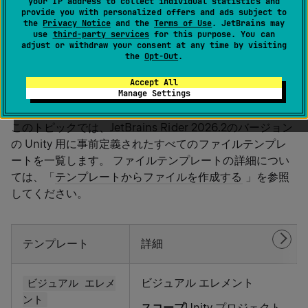
your IP address to collect individual statistics and
provide you with personalized offers and ads subject to
Unity
(Windows および Linux 用)
the
Privacy Notice
and the
Terms of Use
. JetBrains may
use
third-party services
for this purpose. You can
%instance% | 設定 | エディター | ライブテンプレー
adjust or withdraw your consent at any time by visiting
ト | Unity
(macOS 用)
the
Opt-Out
.
Ctrl
Alt
0
S
Accept All
Manage Settings
このトピックでは、JetBrains Rider 2026.2のバージョン
の Unity 用に事前定義されたすべてのファイルテンプレ
ートを一覧します。 ファイルテンプレートの詳細につい
ては、「
テンプレートからファイルを作成する
」を参照
してください。
テンプレート
詳細
ビジュアル エレメント
ビジュアル エレメ
ント
スコープ
Unity プロジェクト