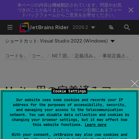
本ページの内容は機械翻訳されています。問題やお気
づきのことがありましたら、ページ右側にあるフィー
ドバックフォームからご意見をお寄せください。
JetBrains Rider
2026.2
ショートカット:
Visual Studio 2022 (Windows)
コードを作成および編集する
コードテンプレート
.NET 固有のテンプレート
定義済みテンプレートのリスト
事前定義されたファイルテンプレート
Unity 用の定義済みファ
Cookie Settings
イルテンプレート
Our website uses some cookies and records your IP
address for the purposes of accessibility, security,
and managing your access to the telecommunication
network. You can disable data collection and cookies by
最終更新日：
2026 年 8 月 5 日
changing your browser settings, but it may affect how
this website functions.
Learn more
With your consent, JetBrains may also use cookies and
ファイル | 設定 | エディター | ライブテンプレート |