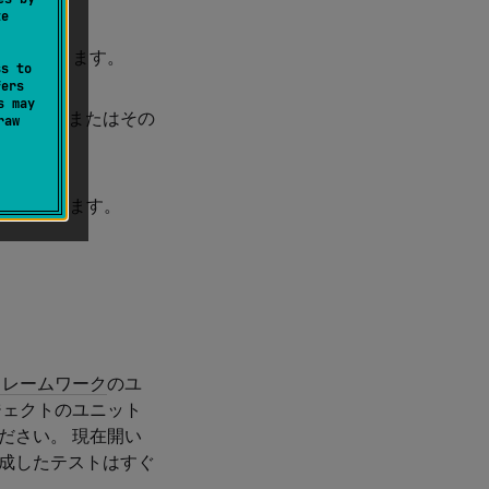
te
で管理できます。
ss to
fers
s may
テスト名またはその
raw
を押します。
p
フレームワーク
のユ
ジェクトのユニット
ださい。 現在開い
成したテストはすぐ