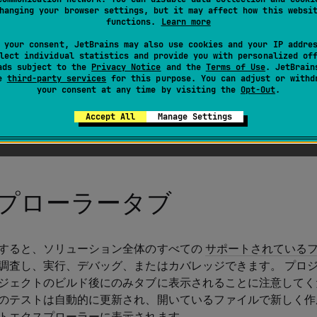
hanging your browser settings, but it may affect how this websi
functions.
Learn more
では、すべての
単体テストアクティビティ
をさまざまなタブ
 your consent, JetBrains may also use cookies and your IP addre
lect individual statistics and provide you with personalized of
ads subject to the
Privacy Notice
and the
Terms of Use
. JetBrain
るには、フォーカスがこのウィンドウに表示されるとすぐに、
se
third-party services
for this purpose. You can adjust or withd
your consent at any time by visiting the
Opt-Out
.
省略形の入力を開始します。
Accept All
Manage Settings
ウのタブを切り替えるには、
と
Ctrl
Alt
Pg Dn
Ctrl
Alt
Pg U
プローラータブ
すると、ソリューション全体のすべての
サポートされている
調査し、実行、デバッグ、またはカバレッジできます。 プロ
ジェクトのビルド後にのみタブに表示されることに注意してく
のテストは自動的に更新され、開いているファイルで新しく作
トエクスプローラーに表示されます。