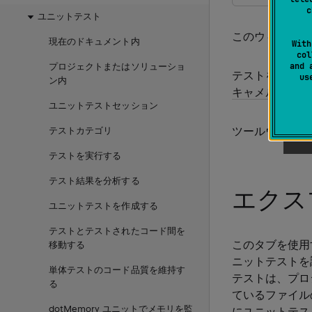
c
ユニットテスト
このウィンドウ
現在のドキュメント内
With
col
and 
プロジェクトまたはソリューショ
テストを検索す
u
ン内
キャメルハンプ
ユニットテストセッション
ツールウィンド
テストカテゴリ
テストを実行する
テスト結果を分析する
エクス
ユニットテストを作成する
テストとテストされたコード間を
このタブを使用
移動する
ニットテストを
単体テストのコード品質を維持す
テストは、プロ
る
ているファイル
dotMemory ユニットでメモリを監
にユニットテス