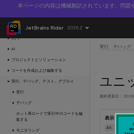
本ページの内容は機械翻訳されています。問題
JetBrains Rider
2026.2
入門
実行、デバッグ
AI
プロジェクトとソリューション
コードを作成および編集する
ユニ
実行、デバッグ、テスト、デプロイ
実行
最終更新日：
2026
デバッグ
ホット再ロードで実行中のコードを編
表示 | ツー
集する
Alt
0
8
pu
モニタリング
tele