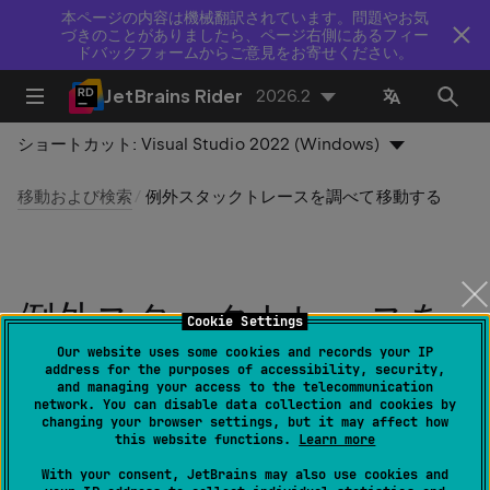
本ページの内容は機械翻訳されています。問題やお気
づきのことがありましたら、ページ右側にあるフィー
ドバックフォームからご意見をお寄せください。
JetBrains Rider
2026.2
ショートカット:
Visual Studio 2022 (Windows)
移動および検索
例外スタックトレースを調べて移動する
例外スタックトレースを
Cookie Settings
調べて移動する
Our website uses some cookies and records your IP
address for the purposes of accessibility, security,
and managing your access to the telecommunication
network. You can disable data collection and cookies by
最終更新日：
2026 年 8 月 5 日
changing your browser settings, but it may affect how
this website functions.
Learn more
With your consent, JetBrains may also use cookies and
ツール | スタックトレースまたはスレッドダンプの解