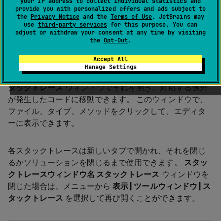
your IP address to collect individual statistics and
provide you with personalized offers and ads subject to
析…
the
Privacy Notice
and the
Terms of Use
. JetBrains may
use
third-party services
for this purpose. You can
,
Ctrl
0
E
Ctrl
0
T
adjust or withdraw your consent at any time by visiting
the
Opt-Out
.
Accept All
外部スタックトレースを受け取った場合 (たとえば、バグ
Manage Settings
レポートから)、専用の
スタックトレースウィンドウ名 ス
タックトレース
ウィンドウでそれを開き、対応する例外
が発生したコードに移動できます。 このウィンドウで、
ファイル、タイプ、メソッドをクリックして、エディタ
ーに表示できます。
各スタックトレースは新しいタブで開かれ、それを閉じ
るかソリューションを閉じるまで使用できます。
スタッ
クトレースウィンドウ名 スタックトレース
ウィンドウを
閉じた場合は、メニューから
表示 | ツールウィンドウ | ス
タックトレース
を選択して再び開くことができます。