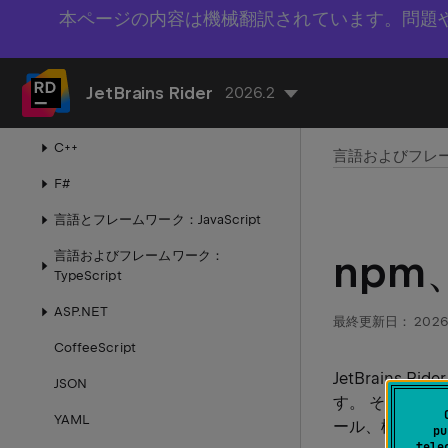
統合ツール
本ページの内容は機械翻訳されています。問題
言語およびフレームワーク
C#
JetBrains Rider
2026.2
Visual Basic
C++
言語およびフレ
F#
言語とフレームワーク：JavaScript
npm
言語およびフレームワーク：
TypeScript
ASP.NET
最終更新日：
2026
CoffeeScript
JetBrains Ride
JSON
す。 そのため
YAML
ール、検索、更
pu
tele