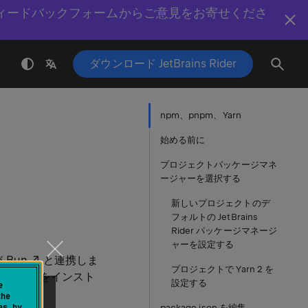
ィードバックフォームからご意見をお寄せくださ
ダウンロード JetBrains Rider
npm、pnpm、Yarn
始める前に
プロジェクトパッケージマネ
ージャーを選択する
新しいプロジェクトのデ
フォルトの JetBrains
Rider パッケージマネージ
ャーを設定する
び
Bun
と連携しま
プロジェクトで Yarn 2 を
パッケージをインスト
設定する
e
the
es by
package.json を編集