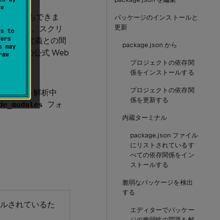
te
ッグすることもできま
パッケージのインストールと
更新
義を認識し、スクリ
ss to
fers
イル内の定義との間
package.json から
s may
英語)
の公式 Web
raw
プロジェクトの依存関
係をインストールする
プロジェクトの依存関
ロジェクト解析中
係を更新する
フォ
de_modules
内蔵ターミナル
package.json ファイル
にリストされているす
べての依存関係をイン
ストールする
脆弱なパッケージを検出
する
ールされているた
エディターでパッケー
ジの脆弱性の問題を解