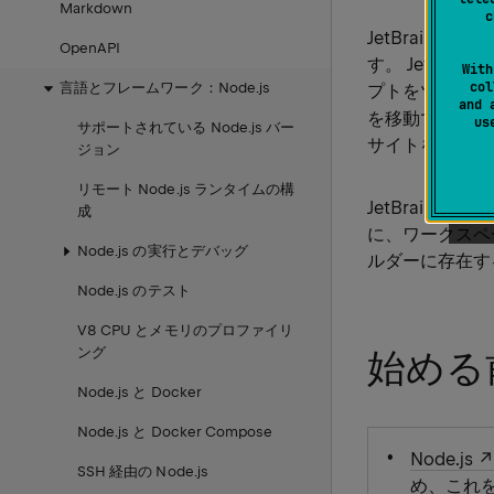
Markdown
c
JetBrains
OpenAPI
す。 JetBrains 
With
col
言語とフレームワーク：Node.js
プトをツリービ
and 
を移動できます
u
サポートされている Node.js バー
サイトを参照し
ジョン
リモート Node.js ランタイムの構
JetBrains Ride
成
に、ワークスペ
Node.js の実行とデバッグ
ルダーに存在す
Node.js のテスト
V8 CPU とメモリのプロファイリ
ング
始める
Node.js と Docker
Node.js と Docker Compose
Node.js
SSH 経由の Node.js
め、これ