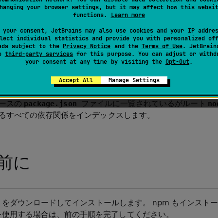
hanging your browser settings, but it may affect how this websi
functions.
Learn more
 Rider では、npm、Yarn、pnpm スクリプトを実行およびデバ
Rider は
ファイルを解析してスクリプトの定
package.json
 your consent, JetBrains may also use cookies and your IP addre
lect individual statistics and provide you with personalized of
ューで表示し、ツリー内のスクリプトと
ファ
package.json
ads subject to the
Privacy Notice
and the
Terms of Use
. JetBrain
。 詳細については、
npm(英語)
、
Yarn(英語)
、
pnpm (
se
third-party services
for this purpose. You can adjust or withd
your consent at any time by visiting the
Opt-Out
.
てください。
Accept All
Manage Settings
r は
Yarn ワークスペース
を持つプロジェクトを検出し、プ
ースの
ファイルに一覧されているがルート
package.json
no
るすべての依存関係をインデックスします。
前に
をダウンロードしてインストールします。 npm もインスト
を使用する場合は、前の手順を完了してください。