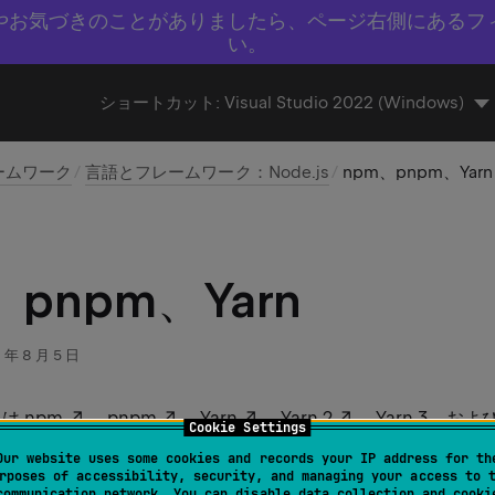
やお気づきのことがありましたら、ページ右側にあるフ
い。
ショートカット:
Visual Studio 2022 (Windows)
ームワーク
言語とフレームワーク：Node.js
npm、pnpm、Yarn
、pnpm、Yarn
 年 8 月 5 日
r は
npm
、
pnpm
、
Yarn
、
Yarn 2
、Yarn 3、およ
Cookie Settings
、組み込みの
ターミナル
内、IDE から再利用可能なコードの
Our website uses some cookies and records your IP address for th
新、削除できます。
rposes of accessibility, security, and managing your access to 
communication network. You can disable data collection and cooki