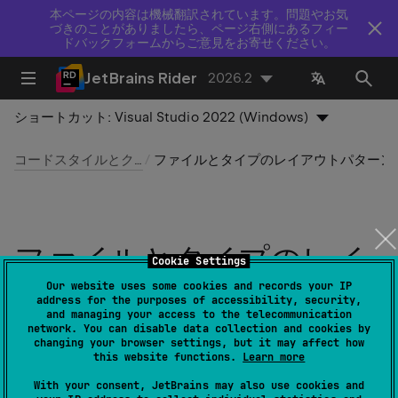
本ページの内容は機械翻訳されています。問題やお気
づきのことがありましたら、ページ右側にあるフィー
ドバックフォームからご意見をお寄せください。
JetBrains Rider
2026.2
ショートカット:
Visual Studio 2022 (Windows)
コードスタイルとクリーンアップ
ファイルとタイプのレイアウトパタ
ファイルとタイプのレイ
Cookie Settings
アウトパターンでメンバ
Our website uses some cookies and records your IP
address for the purposes of accessibility, security,
and managing your access to the telecommunication
ーを再配置する
network. You can disable data collection and cookies by
changing your browser settings, but it may affect how
this website functions.
Learn more
最終更新日：
2026 年 8 月 5 日
With your consent, JetBrains may also use cookies and