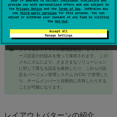
your IP address to collect individual statistics and
provide you with personalized offers and ads subject to
JetBrains Rider は、さまざまなパターンに従って C# フ
the
Privacy Notice
and the
Terms of Use
. JetBrains may
ァイル内の型および型メンバーを並べ替えることができ
use
third-party services
for this purpose. You can
adjust or withdraw your consent at any time by visiting
ます。 パターンは、ファイル内のアイテムを並べ替えた
the
Opt-Out
.
り、指定された領域でラップしたりするときに評価され
る多くの条件と制約を記述することができます。
Accept All
Manage Settings
tip
ファイルレイアウトの環境設定は、
レイヤーベ
ース設定
の仕組みを使って保存されます。 この
メカニズムにより、さまざまなソリューション
に対して異なる設定を維持したり、これらの設
定をバージョン管理システム (VCS) で管理した
り、チームメンバーと自動的に共有したりする
ことが可能になります。
レイアウトパターンの紹介