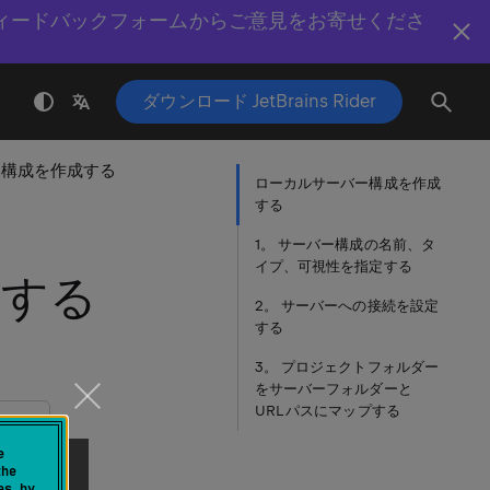
ィードバックフォームからご意見をお寄せくださ
ダウンロード JetBrains Rider
ー構成を作成する
ローカルサーバー構成を作成
する
1。 サーバー構成の名前、タ
イプ、可視性を指定する
成する
2。 サーバーへの接続を設定
する
3。 プロジェクトフォルダー
をサーバーフォルダーと
URL パスにマップする
 用)
e
the
es by