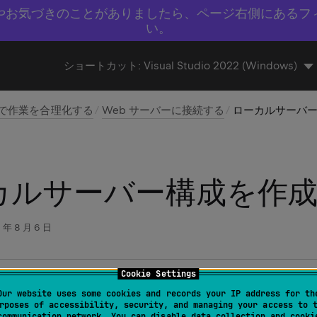
やお気づきのことがありましたら、ページ右側にあるフ
い。
ショートカット:
Visual Studio 2022 (Windows)
ider で作業を合理化する
Web サーバーに接続する
ローカルサーバ
カルサーバー構成を作
 年 8 月 6 日
Cookie Settings
設定 | ビルド、実行、デプロイ | デプロイ
(Windows および Linux
Our website uses some cookies and records your IP address for th
e% | 設定 | ビルド、実行、デプロイ | デプロイ
(macOS 用)
rposes of accessibility, security, and managing your access to 
communication network. You can disable data collection and cooki