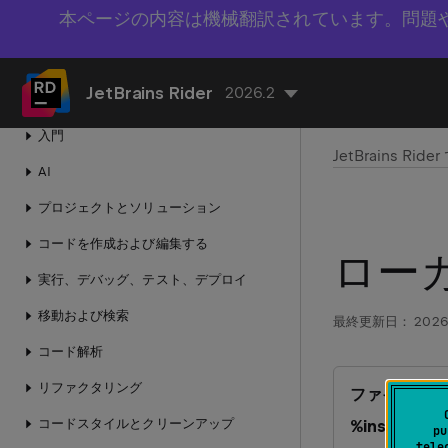
本ページの内容は機械翻訳されています。問題
JetBrains Rider
2026.2
入門
JetBrains R
AI
プロジェクトとソリューション
コードを作成および編集する
ロー
実行、デバッグ、テスト、デプロイ
移動および検索
最終更新日：
2026
コード解析
リファクタリング
ファイル | 
コードスタイルとクリーンアップ
%instanc
pu
tele