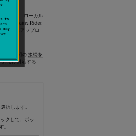
te
実行され、ローカル
ss to
は、
JetBrains Rider
fers
s may
トルート
にアップロ
raw
r とサーバー間の
接続を
ルダーおよび対応する
選択します。
ックして、ポッ
す。