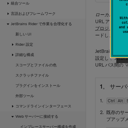
統合ツール
c
言語およびフレームワーク
ローカルサーバ
With
URL アドレ
col
JetBrains Rider で作業を合理化する
and 
プロジェクト
で
u
新しい UI
ードします。
Rider 設定
JetBrains 
詳細な構成
設定し
、JetB
URL パス間の
スコープとファイルの色
スクラッチファイル
1。 サー
プラグインをインストール
外部ツール
Ctrl
Alt
コマンドラインインターフェース
既存のサ
Web サーバーに接続する
プアップ
インプレースサーバー構成を作成