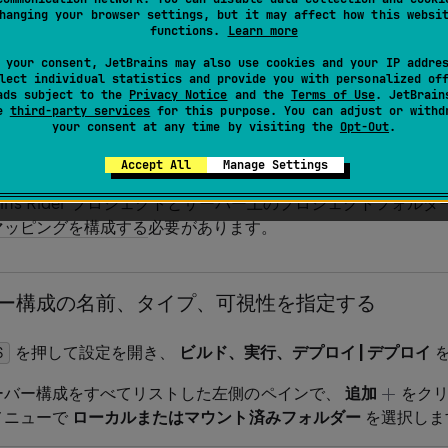
hanging your browser settings, but it may affect how this websi
functions.
Learn more
ー
は、ローカルフォルダーまたはマウントされたフォルダーで
 your consent, JetBrains may also use cookies and your IP addre
スにファイルを提供するサーバーです。 ローカルサーバー構成で
lect individual statistics and provide you with personalized of
ads subject to the
Privacy Notice
and the
Terms of Use
. JetBrain
開発を行い、プロジェクトファイルをサーバーの
ドキュメン
se
third-party services
for this purpose. You can adjust or withd
your consent at any time by visiting the
Opt-Out
.
Accept All
Manage Settings
Rider でローカルサーバー構成を作成するには、JetBrains Ride
rains Rider プロジェクトとサーバー上のプロジェクトフォ
マッピングを構成する
必要があります。
バー構成の名前、タイプ、可視性を指定する
を押して設定を開き、
ビルド、実行、デプロイ | デプロイ
を
0
S
ーバー構成をすべてリストした左側のペインで、
追加
をクリ
メニューで
ローカルまたはマウント済みフォルダー
を選択しま