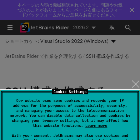
本ページの内容は機械翻訳されています。問題やお気
づきのことがありましたら、ページ右側にあるフィー
ドバックフォームからご意見をお寄せください。
JetBrains Rider
2026.2
ショートカット:
Visual Studio 2022 (Windows)
JetBrains Rider で作業を合理化する
SSH 構成を作成する
SSH 構成を作成する
Cookie Settings
Our website uses some cookies and records your IP
最終更新日：
2026 年 7 月 17 日
address for the purposes of accessibility, security,
and managing your access to the telecommunication
network. You can disable data collection and cookies by
changing your browser settings, but it may affect how
this website functions.
Learn more
必要なプラグイン：
FTP/SFTP/WebDAV
Connectivity
（バンドル済み）
With your consent, JetBrains may also use cookies and