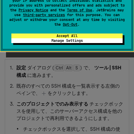
your IP address to collect individual statistics and
provide you with personalized offers and ads subject to
the
Privacy Notice
and the
Terms of Use
. JetBrains may
use
third-party services
for this purpose. You can
JetBrains Rider では、リモートサーバーの SSH 接続パラ
adjust or withdraw your consent at any time by visiting
メーターを専用の SSH 構成として保存できます。 作成さ
the
Opt-Out
.
れた構成は、
リモート Node.js ランタイムの構成
、
Accept All
SFTP デプロイサーバーへの接続
、または
SSH セッショ
Manage Settings
ンの起動
に使用できます。
設定
ダイアログ (
) で、
ツール | SSH
Ctrl
Alt
0
S
構成
に進みます。
既存のすべての SSH 構成を一覧表示する左側の
ペインで、
をクリックします。
このプロジェクトでのみ表示する
チェックボック
スを使用して、このサーバーアクセス構成を他の
プロジェクトで再利用できるようにします。
チェックボックスを選択して、SSH 構成の使