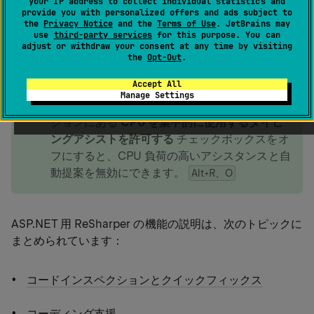
your IP address to collect individual statistics and
クトをサポートし、Web アプリケーション開発専用の機
provide you with personalized offers and ads subject to
能セットを提供します。
the
Privacy Notice
and the
Terms of Use
. JetBrains may
use
third-party services
for this purpose. You can
adjust or withdraw your consent at any time by visiting
the
Opt-Out
.
tip
大きな Razor ビューで作業していてエディター
Accept All
が遅くなる場合は、ReSharper オプション
環
Manage Settings
境 | エディター | 振る舞い
ページの
Razor
セク
ションにある
CPU を集中的に使用するタイピ
ングアシストを許可する
チェックボックスをオ
フにすると、CPU 負荷の高いアシスタンスと自
動提案を無効にできます。
Alt+R、O
ASP.NET 用 ReSharper の機能の説明は、次のトピックに
まとめられています：
コードインスペクションとクイックフィックス
コーディング支援