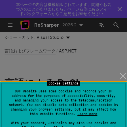
本ページの内容は機械翻訳されています。問題やお気
づきのことがありましたら、ページ右側にあるフィー
ドバックフォームからご意見をお寄せください。
ReSharper
2026.2
ショートカット:
Visual Studio
言語およびフレームワーク
ASP.NET
言語による ReSharper:
Cookie Settings
ASP.NET
Our website uses some cookies and records your IP
address for the purposes of accessibility, security,
and managing your access to the telecommunication
network. You can disable data collection and cookies by
最終更新日：
2026 年 7 月 16 日
changing your browser settings, but it may affect how
this website functions.
Learn more
ReSharper は ASP.NET および ASP.NET Core プロジェ
With your consent, JetBrains may also use cookies and