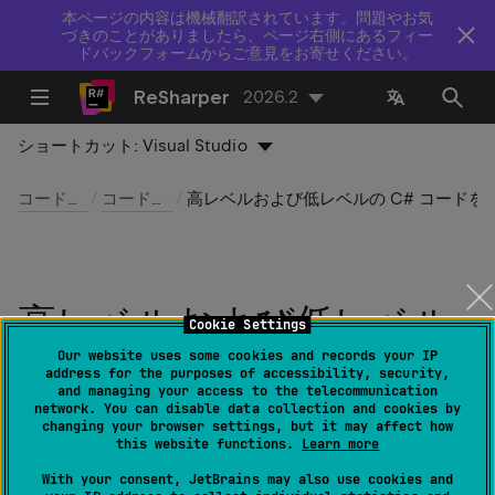
本ページの内容は機械翻訳されています。問題やお気
づきのことがありましたら、ページ右側にあるフィー
ドバックフォームからご意見をお寄せください。
ReSharper
2026.2
ショートカット:
Visual Studio
コード解析
コード探査
高レベルおよび低レベルの C# コードを表示す
高レベルおよび低レベル
Cookie Settings
の C# コードを表示する
Our website uses some cookies and records your IP
address for the purposes of accessibility, security,
and managing your access to the telecommunication
network. You can disable data collection and cookies by
最終更新日：
2026 年 7 月 16 日
changing your browser settings, but it may affect how
this website functions.
Learn more
With your consent, JetBrains may also use cookies and
ReSharper | ウィンドウ| IL ビューアー