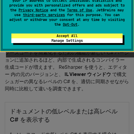
your IP address to collect individual statistics and
provide you with personalized offers and ads subject to
ショートカットを割り当てるには、
ツール | オプシ
the
Privacy Notice
and the
Terms of Use
. JetBrains may
use
third-party services
for this purpose. You can
ョン | 環境 | キーボード
に移動し、
adjust or withdraw your consent at any time by visiting
コマンドを見つ
ReSharper_ShowIlViewerWindow
the
Opt-Out
.
けてください。
Accept All
Manage Settings
ソースコードを簡素化するための機能が新しい C# バージ
ョンに追加されるほど、内部で生成されるコンパイラー
生成コードが増えます。 ReSharper を使うと、エディタ
ー 内の元のバージョンと、
IL Viewer ウィンドウ
で構文
シュガーの異なるレベルの C# を、適切に同期させながら
同時に比較して違いを調査できます。
ドキュメントの低レベルまたは高レベル
C# を表示する