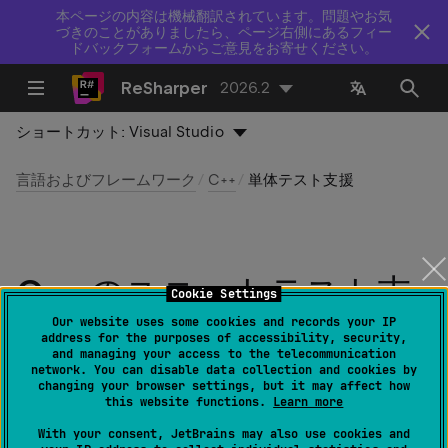
本ページの内容は機械翻訳されています。問題やお気
づきのことがありましたら、ページ右側にあるフィー
ドバックフォームからご意見をお寄せください。
ReSharper
2026.2
ショートカット:
Visual Studio
言語およびフレームワーク
C++
単体テスト支援
C++ のユニットテスト支
Cookie Settings
援
Our website uses some cookies and records your IP
address for the purposes of accessibility, security,
and managing your access to the telecommunication
network. You can disable data collection and cookies by
最終更新日：
2026 年 7 月 16 日
changing your browser settings, but it may affect how
this website functions.
Learn more
ReSharper は、Visual Studio 内で下記のユニットテスト
With your consent, JetBrains may also use cookies and