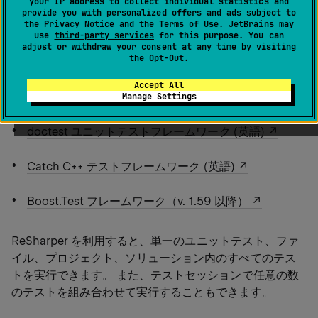
your IP address to collect individual statistics and
フレームワークのユニットテストの検出、実行、デバッ
provide you with personalized offers and ads subject to
グを支援します：
the
Privacy Notice
and the
Terms of Use
. JetBrains may
use
third-party services
for this purpose. You can
adjust or withdraw your consent at any time by visiting
the
Opt-Out
.
UnrealEngine テストフレームワーク (英語)
Accept All
Google C++ テストフレームワーク (英語)
Manage Settings
doctest ユニットテストフレームワーク (英語)
Catch C++ テストフレームワーク (英語)
Boost.Test フレームワーク（v. 1.59 以降）
ReSharper を利用すると、単一のユニットテスト、ファ
イル、プロジェクト、ソリューション内のすべてのテス
トを実行できます。 また、テストセッションで任意の数
のテストを組み合わせて実行することもできます。