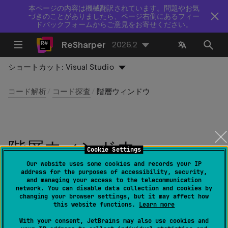
本ページの内容は機械翻訳されています。問題やお気
づきのことがありましたら、ページ右側にあるフィー
ドバックフォームからご意見をお寄せください。
ReSharper
2026.2
ショートカット:
Visual Studio
コード解析
コード探査
階層ウィンドウ
階層ウィンドウ
Cookie Settings
Our website uses some cookies and records your IP
最終更新日：
2026 年 7 月 16 日
address for the purposes of accessibility, security,
and managing your access to the telecommunication
network. You can disable data collection and cookies by
changing your browser settings, but it may affect how
this website functions.
Learn more
ReSharper | ウィンドウ | 階層
With your consent, JetBrains may also use cookies and
ReSharper | インスペクション | 階層