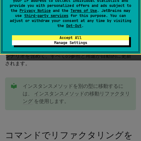
your IP address to collect individual statistics and
provide you with personalized offers and ads subject to
,
(
)
ReSharper_Move
Ctrl
0
R
O
0
the
Privacy Notice
and the
Terms of Use
. JetBrains may
use
third-party services
for this purpose. You can
adjust or withdraw your consent at any time by visiting
the
Opt-Out
.
このリファクタリングは、ネストされた型および静的メ
Accept All
ンバーを別の型（既存のものまたは新しいもの）に移動
Manage Settings
できます。 メンバーが元の型の他のメンバーを使用する
シナリオを含めて、すべての参照と用途が自動的に更新
されます。
tip
インスタンスメソッドを別の型に移動するに
は、
インスタンスメソッドの移動リファクタリ
ング
を使用します。
コマンドでリファクタリングを