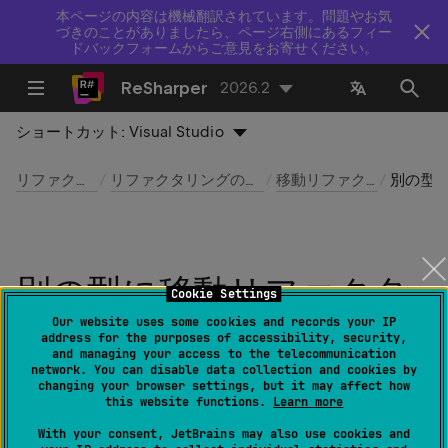
本ページの内容は機械翻訳されています。問題やお気
づきのことがありましたら、ページ右側にあるフィー
ドバックフォームからご意見をお寄せください。
ReSharper
2026.2
ショートカット:
Visual Studio
リファクタリング
リファクタリングのメインセット
移動リファクタリング
別の型に移動
別の型に移動リファクタ
Cookie Settings
リング
Our website uses some cookies and records your IP
address for the purposes of accessibility, security,
and managing your access to the telecommunication
network. You can disable data collection and cookies by
最終更新日：
2026 年 7 月 16 日
changing your browser settings, but it may affect how
this website functions.
Learn more
With your consent, JetBrains may also use cookies and
ReSharper | リファクタリング | 移動…