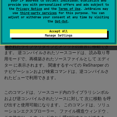
your IP address to collect individual statistics and
provide you with personalized offers and ads subject to
れたソース
the
Privacy Notice
and the
Terms of Use
. JetBrains may
use
third-party services
for this purpose. You can
`
|
逆コンパイルされたソース
Alt
0
adjust or withdraw your consent at any time by visiting
（
）
ReSharper_NavigateToDecompiledSources
the
Opt-Out
.
Accept All
Manage Settings
このコマンドを使用すると、逆コンパイルによって再構
築されたライブラリタイプとメソッドの宣言に移動でき
ます。 逆コンパイルされたソースコードは、読み取り専
用モードで、再構築されたソースファイルとして エディ
ター に表示されます。 関連するすべての ReSharper の
ナビゲーションおよび検索コマンドは、逆コンパイルさ
れたビューで利用できます。
このコマンドは、ソースコード内のライブラリシンボル
および逆コンパイルされたソースに対して
次に移動
を呼
び出すと使用可能になります。 このコマンドは、ソリュ
ーションエクスプローラー、
ファイル構造ウィンドウ
、