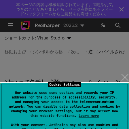
本ページの内容は機械翻訳されています。問題やお気
づきのことがありましたら、ページ右側にあるフィー
ドバックフォームからご意見をお寄せください。
ReSharper
2026.2
ショートカット:
Visual Studio
移動および検索
シンボルから移動する
次に移動
逆コンパイルされ
次に移動: 逆コンパイルさ
Cookie Settings
れたソース
Our website uses some cookies and records your IP
address for the purposes of accessibility, security,
and managing your access to the telecommunication
network. You can disable data collection and cookies by
最終更新日：
2026 年 7 月 16 日
changing your browser settings, but it may affect how
this website functions.
Learn more
With your consent, JetBrains may also use cookies and
ReSharper | 移動｜ナビゲート先｜逆コンパイルさ