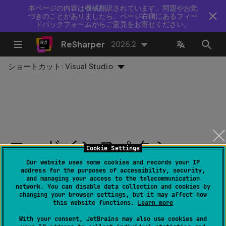
本ページの内容は機械翻訳されています。問題やお気
づきのことがありましたら、ページ右側にあるフィー
ドバックフォームからご意見をお寄せください。
ReSharper
2026.2
ショートカット:
Visual Studio
コードインスペクショ
Cookie Settings
ン：ラムダ式/匿名メソッ
Our website uses some cookies and records your IP
address for the purposes of accessibility, security,
and managing your access to the telecommunication
ドは含まれているコンテ
network. You can disable data collection and cookies by
changing your browser settings, but it may affect how
キストをキャプチャして
this website functions.
Learn more
With your consent, JetBrains may also use cookies and
はいけません