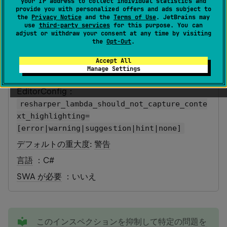
your IP address to collect individual statistics and
provide you with personalized offers and ads subject to
the
Privacy Notice
and the
Terms of Use
. JetBrains may
最終更新日：
2026 年 7 月 16 日
use
third-party services
for this purpose. You can
adjust or withdraw your consent at any time by visiting
the
Opt-Out
.
カテゴリ
: 言語の使用機会
Accept All
Manage Settings
ID
：
LambdaShouldNotCaptureContext
EditorConfig
：
resharper_lambda_should_not_capture_conte
xt_highlighting=
[error|warning|suggestion|hint|none]
デフォルトの重大度
:
警告
言語
：C#
SWA が必要
：いいえ
tip
このインスペクションを抑制して特定の問題を