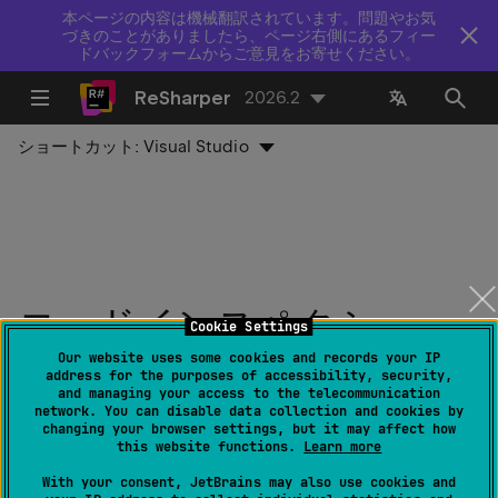
本ページの内容は機械翻訳されています。問題やお気
づきのことがありましたら、ページ右側にあるフィー
ドバックフォームからご意見をお寄せください。
ReSharper
2026.2
ショートカット:
Visual Studio
コードインスペクショ
Cookie Settings
ン：static メソッド呼び
Our website uses some cookies and records your IP
address for the purposes of accessibility, security,
and managing your access to the telecommunication
出しを拡張機能メンバー
network. You can disable data collection and cookies by
changing your browser settings, but it may affect how
呼び出しに変換（同じク
this website functions.
Learn more
With your consent, JetBrains may also use cookies and
ラスの static メソッド呼