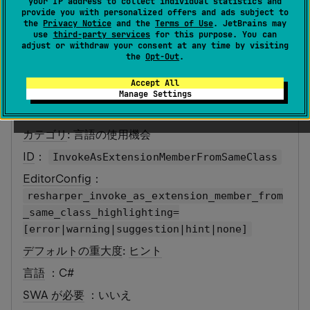
your IP address to collect individual statistics and
provide you with personalized offers and ads subject to
び出しを拡張メソッドの
the
Privacy Notice
and the
Terms of Use
. JetBrains may
use
third-party services
for this purpose. You can
呼び出しに変換）
adjust or withdraw your consent at any time by visiting
the
Opt-Out
.
Accept All
最終更新日：
2026 年 7 月 16 日
Manage Settings
カテゴリ
: 言語の使用機会
ID
：
InvokeAsExtensionMemberFromSameClass
EditorConfig
：
resharper_invoke_as_extension_member_from
_same_class_highlighting=
[error|warning|suggestion|hint|none]
デフォルトの重大度
:
ヒント
言語
：C#
SWA が必要
：いいえ