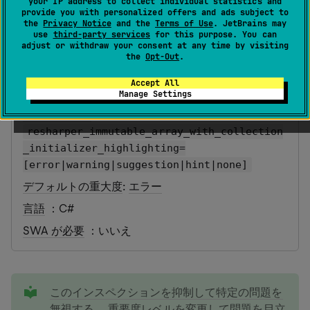
your IP address to collect individual statistics and
最終更新日：
2026 年 7 月 16 日
provide you with personalized offers and ads subject to
the
Privacy Notice
and the
Terms of Use
. JetBrains may
use
third-party services
for this purpose. You can
adjust or withdraw your consent at any time by visiting
カテゴリ
: 潜在的なコード品質の問題
the
Opt-Out
.
ID
：
Accept All
ImmutableArrayWithCollectionInitializer
Manage Settings
EditorConfig
：
resharper_immutable_array_with_collection
_initializer_highlighting=
[error|warning|suggestion|hint|none]
デフォルトの重大度
:
エラー
言語
：C#
SWA が必要
：いいえ
tip
このインスペクションを抑制して特定の問題を
無視する
、
重要度レベルを変更して問題を目立