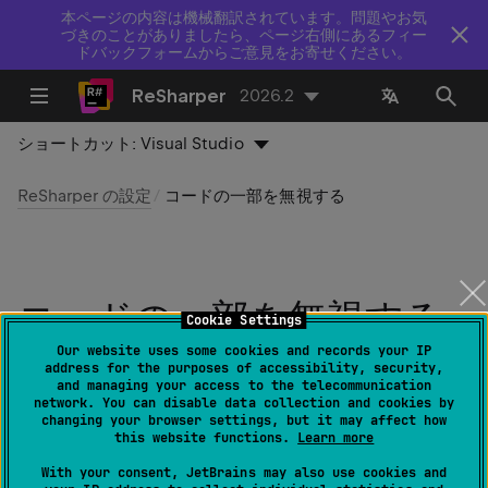
本ページの内容は機械翻訳されています。問題やお気
づきのことがありましたら、ページ右側にあるフィー
ドバックフォームからご意見をお寄せください。
ReSharper
2026.2
ショートカット:
Visual Studio
ReSharper の設定
コードの一部を無視する
コードの一部を無視する
Cookie Settings
Our website uses some cookies and records your IP
最終更新日：
2026 年 7 月 16 日
address for the purposes of accessibility, security,
and managing your access to the telecommunication
network. You can disable data collection and cookies by
changing your browser settings, but it may affect how
ほとんどのソリューションには、ReSharper の機能の一
this website functions.
Learn more
部またはすべてを無効化したいコード部分があります。
With your consent, JetBrains may also use cookies and
このトピックでは、ReSharper がコードの特定部分を無