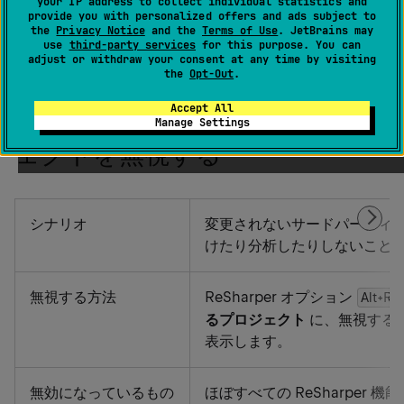
your IP address to collect individual statistics and
視するために利用できるすべての方法を紹介します。
provide you with personalized offers and ads subject to
the
Privacy Notice
and the
Terms of Use
. JetBrains may
use
third-party services
for this purpose. You can
adjust or withdraw your consent at any time by visiting
the
Opt-Out
.
凍結されたコードまたはサード
Accept All
パーティのコードを含むプロジ
Manage Settings
ェクトを無視する
シナリオ
変更されないサードパーティ
けたり分析したりしないこと
無視する方法
ReSharper オプション
Alt+R
るプロジェクト
に、無視する
表示します。
無効になっているもの
ほぼすべての ReSharper 