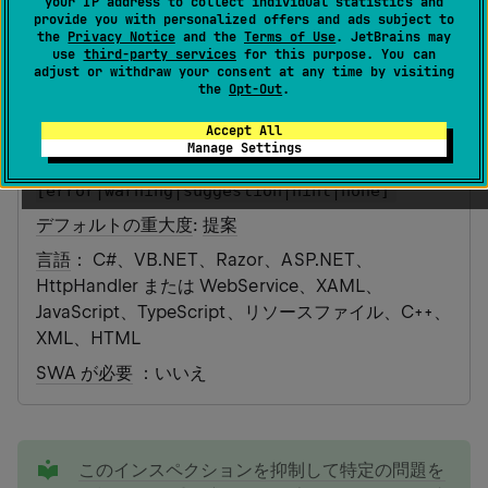
your IP address to collect individual statistics and
provide you with personalized offers and ads subject to
the
Privacy Notice
and the
Terms of Use
. JetBrains may
カテゴリ
： 文法の問題
use
third-party services
for this purpose. You can
adjust or withdraw your consent at any time by visiting
ID
：
GrammarMistakeInMarkupText
the
Opt-Out
.
EditorConfig
：
Accept All
resharper_grammar_mistake_in_markup_text_
Manage Settings
highlighting=
[error|warning|suggestion|hint|none]
デフォルトの重大度
:
提案
言語
： C#、VB.NET、Razor、ASP.NET、
HttpHandler または WebService、XAML、
JavaScript、TypeScript、リソースファイル、C++、
XML、HTML
SWA が必要
：いいえ
tip
このインスペクションを抑制して特定の問題を