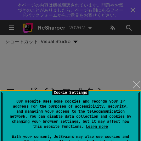
本ページの内容は機械翻訳されています。問題やお気
づきのことがありましたら、ページ右側にあるフィー
ドバックフォームからご意見をお寄せください。
ReSharper
2026.2
ショートカット:
Visual Studio
コードインスペクショ
Cookie Settings
ン：マークアップテキス
Our website uses some cookies and records your IP
address for the purposes of accessibility, security,
and managing your access to the telecommunication
トの文法エラー
network. You can disable data collection and cookies by
changing your browser settings, but it may affect how
this website functions.
Learn more
最終更新日：
2026 年 7 月 16 日
With your consent, JetBrains may also use cookies and