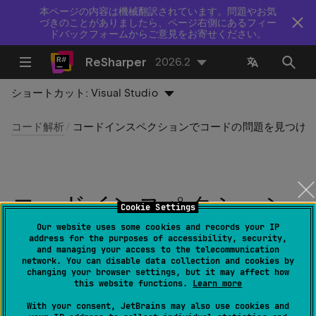
本ページの内容は機械翻訳されています。問題やお気
づきのことがありましたら、ページ右側にあるフィー
ドバックフォームからご意見をお寄せください。
ReSharper
2026.2
ショートカット:
Visual Studio
コード解析
コードインスペクションでコードの問題を見つけ
コードインスペクション
Cookie Settings
でコードの問題を見つけ
Our website uses some cookies and records your IP
address for the purposes of accessibility, security,
and managing your access to the telecommunication
る
network. You can disable data collection and cookies by
changing your browser settings, but it may affect how
this website functions.
Learn more
最終更新日：
2026 年 7 月 16 日
With your consent, JetBrains may also use cookies and