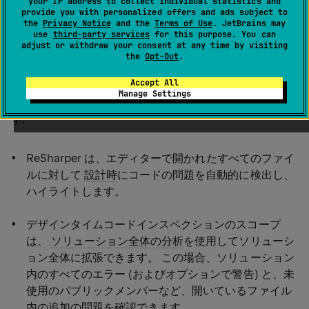
your IP address to collect individual statistics and
provide you with personalized offers and ads subject to
ReSharper の静的コード解析は
コードインスペクション
the
Privacy Notice
and the
Terms of Use
. JetBrains may
と呼ばれ、サポートされているすべての言語のコードに
use
third-party services
for this purpose. You can
adjust or withdraw your consent at any time by visiting
2300 を超える
個別のコードインスペクション
を適用し
the
Opt-Out
.
て実行されます。
Accept All
Manage Settings
コードの問題はいくつかの方法で見つけることができま
す:
ReSharper は、エディターで開かれたすべてのファイ
ルに対して
設計時
にコードの問題を自動的に検出し、
ハイライトします。
デザインタイムコードインスペクションのスコープ
は、
ソリューション全体の分析
を使用してソリューシ
ョン全体に拡張できます。 この場合、ソリューション
内のすべてのエラー (およびオプションで警告) と、未
使用のパブリックメンバーなど、開いているファイル
内の追加の問題を確認できます。